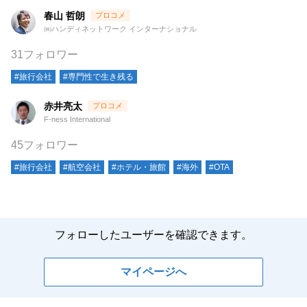
春山 哲朗
㈱ハンディネットワーク インターナショナル
31フォロワー
#旅行会社
#専門性で生き残る
赤井亮太
F-ness International
45フォロワー
#旅行会社
#航空会社
#ホテル・旅館
#海外
#OTA
フォローしたユーザーを確認できます。
マイページへ