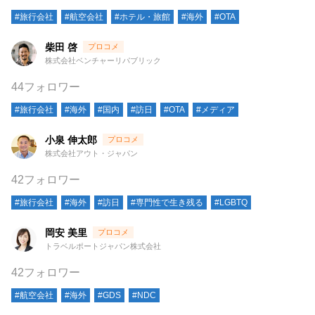
#旅行会社
#航空会社
#ホテル・旅館
#海外
#OTA
柴田 啓
株式会社ベンチャーリパブリック
44フォロワー
#旅行会社
#海外
#国内
#訪日
#OTA
#メディア
小泉 伸太郎
株式会社アウト・ジャパン
42フォロワー
#旅行会社
#海外
#訪日
#専門性で生き残る
#LGBTQ
岡安 美里
トラベルポートジャパン株式会社
42フォロワー
#航空会社
#海外
#GDS
#NDC