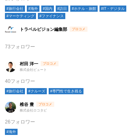
#旅行会社
#海外
#国内
#訪日
#ホテル・旅館
#IT・デジタル
#マーケティング
#ファイナンス
トラベルビジョン編集部
73フォロワー
村田 洋一
株式会社ビュート
40フォロワー
#旅行会社
#クルーズ
#専門性で生き残る
椎谷 豊
株式会社ロコタビ
26フォロワー
#海外