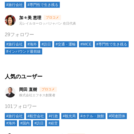
#旅行会社
#専門性で生き残る
加々美 恵理
元レイルヨーロッパジャパン 在日代表
29フォロワー
#旅行会社
#海外
#訪日
#交通・運輸
#MICE
#専門性で生き残る
#インバウンド最前線
人気のユーザー
岡田 直樹
株式会社エフネス創業者
101フォロワー
#旅行会社
#航空会社
#行政
#観光局
#ホテル・旅館
#関連団体
#海外
#国内
#訪日
#経営