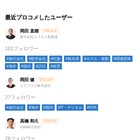
最近プロコメしたユーザー
岡田 直樹
株式会社エフネス創業者
101フォロワー
#旅行会社
#航空会社
#行政
#観光局
#ホテル・旅館
#関連団体
#海外
#国内
#訪日
#経営
岡田 健
エアプラス株式会社
27フォロワー
#旅行会社
#海外
#国内
#IT・デジタル
#OTA
高橋 和久
tripla株式会社
26フォロワー