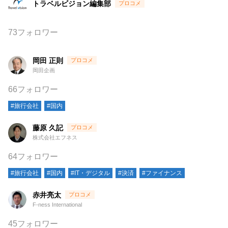
トラベルビジョン編集部
73フォロワー
岡田 正則
岡田企画
66フォロワー
#旅行会社
#国内
藤原 久記
株式会社エフネス
64フォロワー
#旅行会社
#国内
#IT・デジタル
#決済
#ファイナンス
赤井亮太
F-ness International
45フォロワー