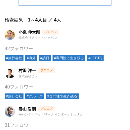
検索結果
1～4人目 ／ 4
人
小泉 伸太郎
株式会社アウト・ジャパン
42フォロワー
#旅行会社
#海外
#訪日
#専門性で生き残る
#LGBTQ
村田 洋一
株式会社ビュート
40フォロワー
#旅行会社
#クルーズ
#専門性で生き残る
春山 哲朗
㈱ハンディネットワーク インターナショナル
31フォロワー