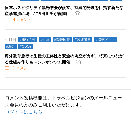
日本ホスピタリティ観光学会が設立、持続的発展を目指す新たな
産学連携の場 JTB田川氏が顧問に
4
コメント
4月1日
#旅行会社
#行政
#関連団体
#関連業者
#取材ノート
#海外
#SDGs
海外教育旅行は生徒の主体性と安全の両立がカギ、将来につなが
る仕組み作りも－シンポジウム開催
1
コメント
コメント投稿機能は、トラベルビジョンのメールニュー
ス会員の方のみご利用いただけます。
ログインはこちら