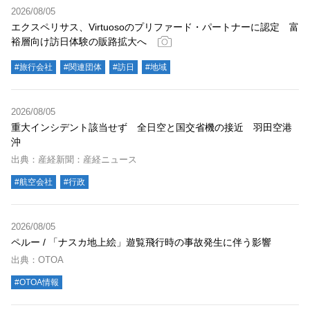
2026/08/05
エクスペリサス、Virtuosoのプリファード・パートナーに認定 富
裕層向け訪日体験の販路拡大へ
#旅行会社
#関連団体
#訪日
#地域
2026/08/05
重大インシデント該当せず 全日空と国交省機の接近 羽田空港
沖
出典：産経新聞：産経ニュース
#航空会社
#行政
2026/08/05
ペルー / 「ナスカ地上絵」遊覧飛行時の事故発生に伴う影響
出典：OTOA
#OTOA情報