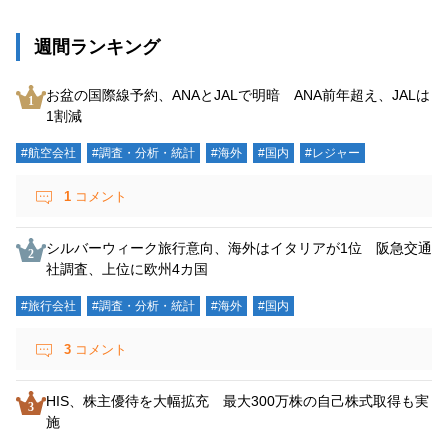
週間ランキング
お盆の国際線予約、ANAとJALで明暗 ANA前年超え、JALは
1割減
#航空会社
#調査・分析・統計
#海外
#国内
#レジャー
1
コメント
シルバーウィーク旅行意向、海外はイタリアが1位 阪急交通
社調査、上位に欧州4カ国
#旅行会社
#調査・分析・統計
#海外
#国内
3
コメント
HIS、株主優待を大幅拡充 最大300万株の自己株式取得も実
施