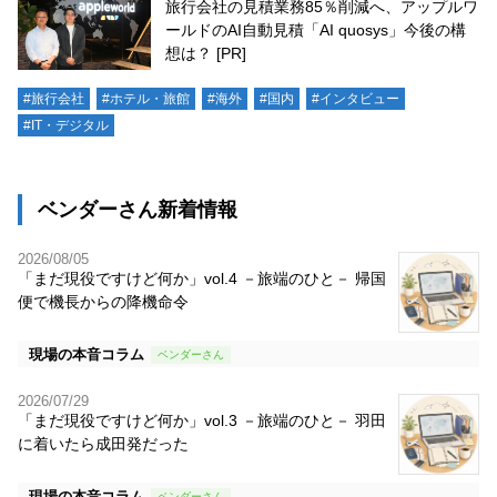
旅行会社の見積業務85％削減へ、アップルワ
ールドのAI自動見積「AI quosys」今後の構
想は？ [PR]
#旅行会社
#ホテル・旅館
#海外
#国内
#インタビュー
#IT・デジタル
ベンダーさん新着情報
2026/08/05
「まだ現役ですけど何か」vol.4 －旅端のひと－ 帰国
便で機長からの降機命令
現場の本音コラム
2026/07/29
「まだ現役ですけど何か」vol.3 －旅端のひと－ 羽田
に着いたら成田発だった
現場の本音コラム