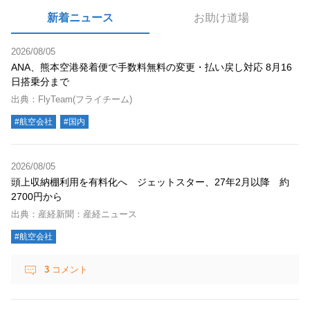
新着ニュース
お助け道場
2026/08/05
ANA、熊本空港発着便で手数料無料の変更・払い戻し対応 8月16
日搭乗分まで
出典：FlyTeam(フライチーム)
#航空会社
#国内
2026/08/05
頭上収納棚利用を有料化へ ジェットスター、27年2月以降 約
2700円から
出典：産経新聞：産経ニュース
#航空会社
3
コメント