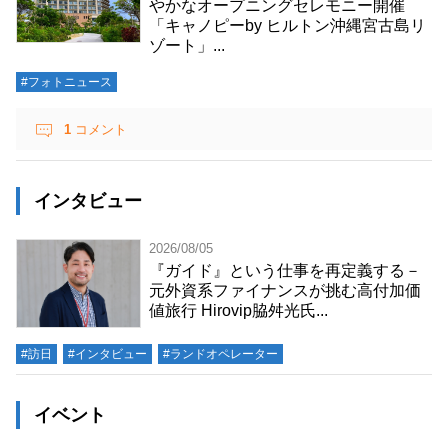
やかなオープニングセレモニー開催
「キャノピーby ヒルトン沖縄宮古島リ
ゾート」...
#フォトニュース
1
コメント
インタビュー
2026/08/05
『ガイド』という仕事を再定義する－
元外資系ファイナンスが挑む高付加価
値旅行 Hirovip脇舛光氏...
#訪日
#インタビュー
#ランドオペレーター
イベント