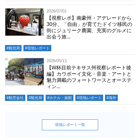
2026/07/01
【視察レポ】南豪州・アデレードから
30分、「自由」が育てたドイツ移民の
街にジュリーク農園、充実のグルメに
出会う旅...
#観光局
#現地レポート
2026/05/13
【W杯目前テキサス州視察レポート後
編】カウボーイ文化・音楽・アートと
魅力満載のフォートワースとオーステ
ィン...
#航空会社
#観光局
#ホテル・旅館
#現地レポート
#海外
現地レポート一覧