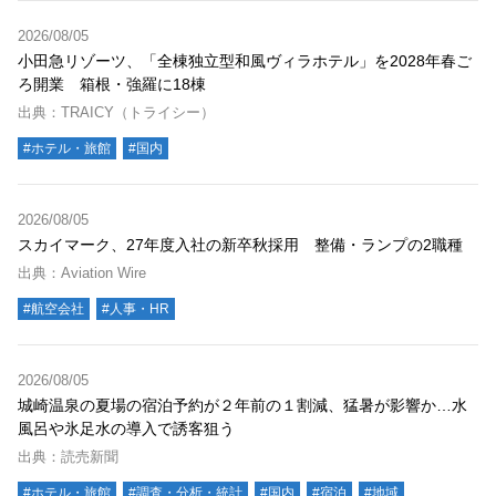
2026/08/05
小田急リゾーツ、「全棟独立型和風ヴィラホテル」を2028年春ご
ろ開業 箱根・強羅に18棟
出典：TRAICY（トライシー）
#ホテル・旅館
#国内
2026/08/05
スカイマーク、27年度入社の新卒秋採用 整備・ランプの2職種
出典：Aviation Wire
#航空会社
#人事・HR
2026/08/05
城崎温泉の夏場の宿泊予約が２年前の１割減、猛暑が影響か…水
風呂や氷足水の導入で誘客狙う
出典：読売新聞
#ホテル・旅館
#調査・分析・統計
#国内
#宿泊
#地域