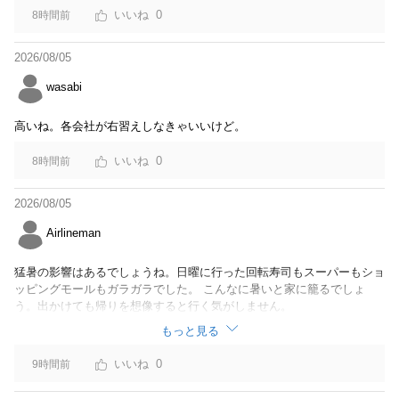
0
8時間前
2026/08/05
wasabi
高いね。各会社が右習えしなきゃいいけど。
0
8時間前
2026/08/05
Airlineman
猛暑の影響はあるでしょうね。日曜に行った回転寿司もスーパーもショ
ッピングモールもガラガラでした。 こんなに暑いと家に籠るでしょ
う。出かけても帰りを想像すると行く気がしません。
もっと見る
0
9時間前