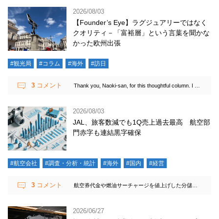
2026/08/03
【Founder’s Eye】ラグジュアリーではなく
クオリティ－「富裕層」という言葉を聞かな
かった欧州出張
#観光局
#コラム
#海外
#訪日
3
コメント
Thank you, Naoki-san, for this thoughtful column. I was deeply touched by the way you wrote about our visit to Sakari-san’s grave. I am grateful that we were able to share that moment together, and also grateful to Sakari-san for bringing us together all those years ago. He left us far too soon, but the memories and the connections he made possible remain with us. Your thoughts about people seeking quality and substance rather than luxury also resonated with me. I feel that people today are increasingly looking for meaning, not only in travel but also more broadly in life. A meaningful journey can begin within, as people look beyond simply doing and seeing more and seek opportunities to reflect, learn and gain new perspectives, experiences that truly stay with us.
2026/08/03
JAL、旅客数減でも1Q売上過去最高 航空部
門赤字も連結黒字確保
#航空会社
#調査・分析・統計
#海外
#国内
#経営
3
コメント
航空券代金や燃油サーチャージを値上げした分儲かったってことです。航空会社は直ぐに転嫁できるからいいですが、我々旅行会社はそうはいきません。
2026/06/27