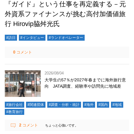
『ガイド』という仕事を再定義する－元
外資系ファイナンスが挑む高付加価値旅
行 Hirovip脇舛光氏
#訪日
#インタビュー
#ランドオペレーター
0
コメント
2026/08/04
大学生の57％が2027年春までに海外旅行意
向 JATA調査、経験率や訪問先に地域差
#旅行会社
#関連団体
#調査・分析・統計
#海外
#国内
#地域
#教育旅行
2
コメント
ちょっと心強いです。