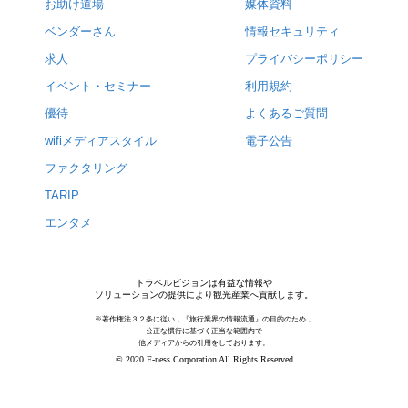
お助け道場
媒体資料
ベンダーさん
情報セキュリティ
求人
プライバシーポリシー
イベント・セミナー
利用規約
優待
よくあるご質問
wifiメディアスタイル
電子公告
ファクタリング
TARIP
エンタメ
トラベルビジョンは有益な情報や
ソリューションの提供により観光産業へ貢献します。
※著作権法３２条に従い，『旅行業界の情報流通』の目的のため，
公正な慣行に基づく正当な範囲内で
他メディアからの引用をしております。
© 2020 F-ness Corporation All Rights Reserved