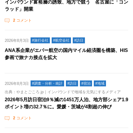
インバウンド富裕層の誘致、地方で競う 名古屋に「コン
ラッド」開業
2
コメント
2026年8月3日
#旅行会社
#航空会社
#訪日
ANA系企業がエバー航空の国内マイル経済圏を構築、HIS
参画で旅ナカ接点を拡大
2026年8月3日
#調査・分析・統計
#訪日
#宿泊
#地域
出典：やまとごころ.jp｜インバウンドで地域を元気にするメディア
2026年5月訪日宿泊9％減の1451万人泊、地方部シェア1.9
ポイント増の32.7％に。愛媛・茨城が4割超の伸び
2
コメント