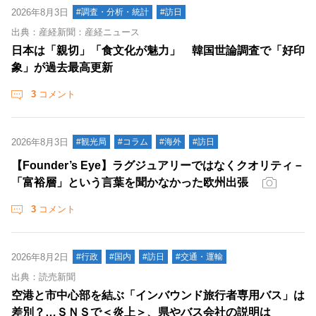
2026年8月3日
#調査・分析・統計
#訪日
出典：産経新聞：産経ニュース
日本は「親切」「食文化が魅力」 韓国世論調査で「好印
象」が過去最高更新
3
コメント
2026年8月3日
#観光局
#コラム
#海外
#訪日
【Founder’s Eye】ラグジュアリーではなくクオリティ－
「富裕層」という言葉を聞かなかった欧州出張
3
コメント
2026年8月2日
#行政
#国内
#訪日
#交通・運輸
出典：読売新聞
空港と市中心部を結ぶ「インバウンド旅行者専用バス」は
差別？…ＳＮＳで＜炎上＞、県やバス会社の説明は