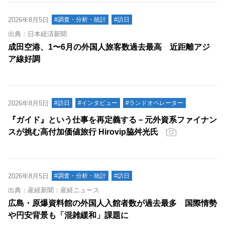
2026年8月5日
#調査・分析・統計
#訪日
出典：日本経済新聞
成田空港、1〜6月の外国人旅客数過去最高 近距離アジ
ア線好調
2026年8月5日
#訪日
#インタビュー
#ランドオペレーター
『ガイド』という仕事を再定義する－元外資系ファイナン
スが挑む高付加価値旅行 Hirovip脇舛光氏
2026年8月5日
#調査・分析・統計
#訪日
出典：産経新聞：産経ニュース
広島・原爆資料館の外国人入館者数が過去最多 国際情勢
や円安背景も「混雑緩和」課題に