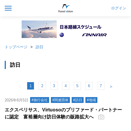
ログイン
トップページ
訪日
訪日
1
2
3
4
5
6
7
＜
＞
2026年8月5日
#旅行会社
#関連団体
#訪日
#地域
エクスペリサス、Virtuosoのプリファード・パートナー
に認定 富裕層向け訪日体験の販路拡大へ