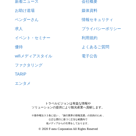
新着ニュース
会社概要
お助け道場
媒体資料
ベンダーさん
情報セキュリティ
求人
プライバシーポリシー
イベント・セミナー
利用規約
優待
よくあるご質問
wifiメディアスタイル
電子公告
ファクタリング
TARIP
エンタメ
トラベルビジョンは有益な情報や
ソリューションの提供により観光産業へ貢献します。
※著作権法３２条に従い，『旅行業界の情報流通』の目的のため，
公正な慣行に基づく正当な範囲内で
他メディアからの引用をしております。
© 2020 F-ness Corporation All Rights Reserved