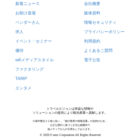
新着ニュース
会社概要
お助け道場
媒体資料
ベンダーさん
情報セキュリティ
求人
プライバシーポリシー
イベント・セミナー
利用規約
優待
よくあるご質問
wifiメディアスタイル
電子公告
ファクタリング
TARIP
エンタメ
トラベルビジョンは有益な情報や
ソリューションの提供により観光産業へ貢献します。
※著作権法３２条に従い，『旅行業界の情報流通』の目的のため，
公正な慣行に基づく正当な範囲内で
他メディアからの引用をしております。
© 2020 F-ness Corporation All Rights Reserved