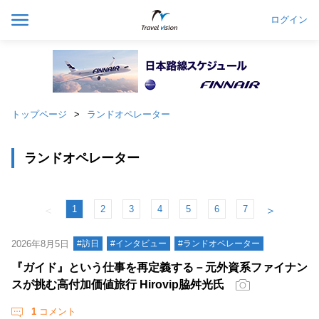
ログイン
トップページ
ランドオペレーター
ランドオペレーター
1
2
3
4
5
6
7
＜
＞
2026年8月5日
#訪日
#インタビュー
#ランドオペレーター
『ガイド』という仕事を再定義する－元外資系ファイナン
スが挑む高付加価値旅行 Hirovip脇舛光氏
1
コメント