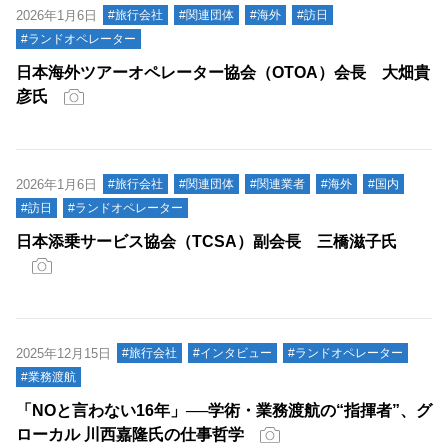
2026年1月6日
#旅行会社
#関連団体
#海外
#訪日
#ランドオペレーター
日本海外ツアーオペレーター協会（OTOA）会長 大畑貴
彦氏
2026年1月6日
#旅行会社
#関連団体
#関連業者
#海外
#国内
#訪日
#ランドオペレーター
日本添乗サービス協会（TCSA）副会長 三橋滋子氏
2025年12月15日
#旅行会社
#インタビュー
#ランドオペレーター
#業務渡航
「NOと言わない16年」──学術・業務渡航の“指揮者”、グ
ローカル 川西嘉隆氏の仕事哲学