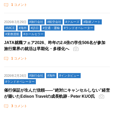
1
コメント
2026年3月29日
#旅行会社
#航空会社
#クルーズ
#取材ノート
#MICE
#海外
#訪日
#交通・運輸
#ランドオペレーター
#業務渡航
#ホールセラー
JATA就職フェア2026、昨年の2.4倍の学生506名が参加
旅行業界の就活は早期化・多様化へ
1
コメント
2026年2月24日
#旅行会社
#海外
#インタビュー
#ランドオペレーター
催行保証が生んだ信頼――“絶対にキャンセルしない”経営
が築いたEdison Travelの成長軌跡 - Peter KUO氏
3
コメント