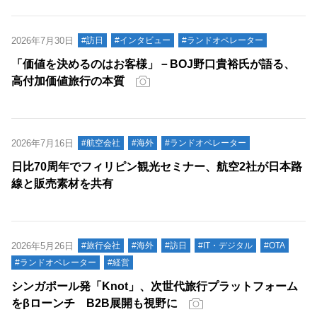
2026年7月30日
#訪日
#インタビュー
#ランドオペレーター
「価値を決めるのはお客様」－BOJ野口貴裕氏が語る、
高付加価値旅行の本質
2026年7月16日
#航空会社
#海外
#ランドオペレーター
日比70周年でフィリピン観光セミナー、航空2社が日本路
線と販売素材を共有
2026年5月26日
#旅行会社
#海外
#訪日
#IT・デジタル
#OTA
#ランドオペレーター
#経営
シンガポール発「Knot」、次世代旅行プラットフォーム
をβローンチ B2B展開も視野に