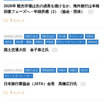
2026年 観光市場は次の成長を描けるか、海外旅行は本格
回復フェーズへ－年頭所感（2）（協会・団体）
3
コメント
2026年1月6日
#旅行会社
#航空会社
#行政
#クルーズ
#国内
#訪日
#交通・運輸
#宿泊
#地域
#ランドオペレーター
#MaaS
国土交通大臣 金子恭之氏
2026年1月6日
#旅行会社
#関連団体
#海外
#国内
#訪日
#ランドオペレーター
日本旅行業協会（JATA）会長 髙橋広行氏
3
コメント