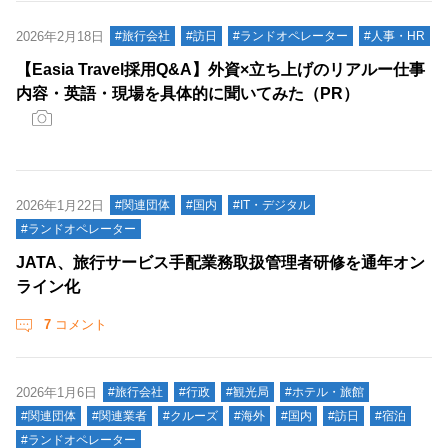
2026年2月18日
#旅行会社
#訪日
#ランドオペレーター
#人事・HR
【Easia Travel採用Q&A】外資×立ち上げのリアルー仕事
内容・英語・現場を具体的に聞いてみた（PR）
2026年1月22日
#関連団体
#国内
#IT・デジタル
#ランドオペレーター
JATA、旅行サービス手配業務取扱管理者研修を通年オン
ライン化
7
コメント
2026年1月6日
#旅行会社
#行政
#観光局
#ホテル・旅館
#関連団体
#関連業者
#クルーズ
#海外
#国内
#訪日
#宿泊
#ランドオペレーター