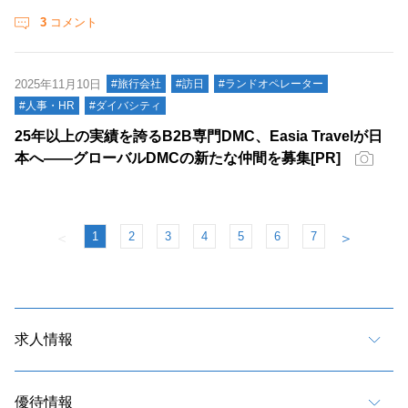
3
コメント
2025年11月10日
#旅行会社
#訪日
#ランドオペレーター
#人事・HR
#ダイバシティ
25年以上の実績を誇るB2B専門DMC、Easia Travelが日
本へ――グローバルDMCの新たな仲間を募集[PR]
1
2
3
4
5
6
7
＜
＞
求人情報
優待情報