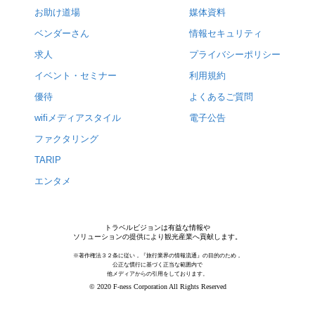
お助け道場
媒体資料
ベンダーさん
情報セキュリティ
求人
プライバシーポリシー
イベント・セミナー
利用規約
優待
よくあるご質問
wifiメディアスタイル
電子公告
ファクタリング
TARIP
エンタメ
トラベルビジョンは有益な情報や
ソリューションの提供により観光産業へ貢献します。
※著作権法３２条に従い，『旅行業界の情報流通』の目的のため，
公正な慣行に基づく正当な範囲内で
他メディアからの引用をしております。
© 2020 F-ness Corporation All Rights Reserved