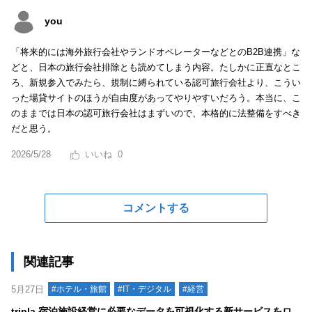
you
「将来的には海外旅行会社やランドオペレーターなどとのB2B連携」な
どと、日本の旅行会社排除とも読めてしまう内容。たしかに正直なとこ
ろ、新規参入でみたら、規制に縛られている認可旅行会社より、こうい
った場貸サイトのほうが自由度があってやりやすいだろう。本当に、こ
のままでは日本の認可旅行会社はまずいので、本格的に法整備をすべき
だと思う。
2026/5/28
0
コメントする
関連記事
5月27日
#ホテル・旅館
#IT・デジタル
#経営
tripla 宿泊施設経営に必要なデータを可視化する新サービスをロ