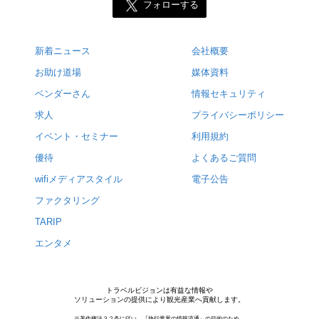
フォローする
新着ニュース
会社概要
お助け道場
媒体資料
ベンダーさん
情報セキュリティ
求人
プライバシーポリシー
イベント・セミナー
利用規約
優待
よくあるご質問
wifiメディアスタイル
電子公告
ファクタリング
TARIP
エンタメ
トラベルビジョンは有益な情報や
ソリューションの提供により観光産業へ貢献します。
※著作権法３２条に従い，『旅行業界の情報流通』の目的のため，