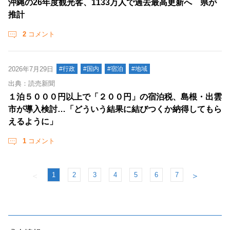
沖縄の26年度観光客、1133万人で過去最高更新へ 県が
推計
2
コメント
2026年7月29日
#行政
#国内
#宿泊
#地域
出典：読売新聞
１泊５０００円以上で「２００円」の宿泊税、島根・出雲
市が導入検討…「どういう結果に結びつくか納得してもら
えるように」
1
コメント
1
2
3
4
5
6
7
＜
＞