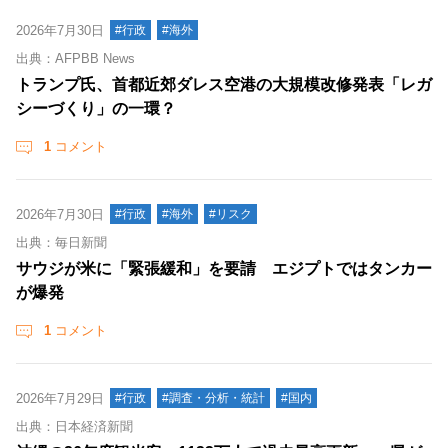
2026年7月30日
#行政
#海外
出典：AFPBB News
トランプ氏、首都近郊ダレス空港の大規模改修発表「レガ
シーづくり」の一環？
1
コメント
2026年7月30日
#行政
#海外
#リスク
出典：毎日新聞
サウジが米に「緊張緩和」を要請 エジプトではタンカー
が爆発
1
コメント
2026年7月29日
#行政
#調査・分析・統計
#国内
出典：日本経済新聞