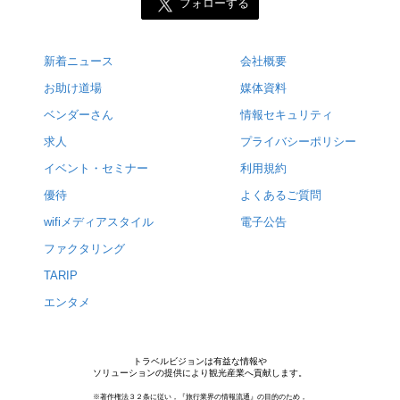
フォローする
新着ニュース
会社概要
お助け道場
媒体資料
ベンダーさん
情報セキュリティ
求人
プライバシーポリシー
イベント・セミナー
利用規約
優待
よくあるご質問
wifiメディアスタイル
電子公告
ファクタリング
TARIP
エンタメ
トラベルビジョンは有益な情報や
ソリューションの提供により観光産業へ貢献します。
※著作権法３２条に従い，『旅行業界の情報流通』の目的のため，