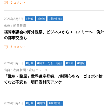
5
コメント
2026年8月5日
#行政
#地域
#業務渡航
出典：朝日新聞
福岡市議会の海外視察、ビジネスからエコノミーへ 例外
の都市交流も
3
コメント
2026年8月5日
#行政
#調査・分析・統計
#国内
#地域
出典：産経新聞：産経ニュース
「飛鳥・藤原」世界遺産登録、7割関心ある ゴミポイ捨
てなど不安も 明日香村民アンケ
2026年8月4日
#行政
#国内
#教育旅行