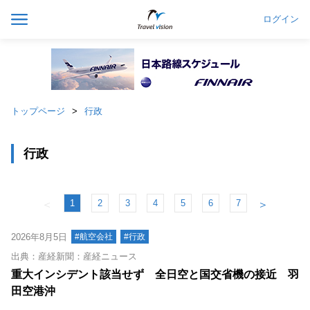
ログイン
トップページ
行政
行政
1
2
3
4
5
6
7
＜
＞
2026年8月5日
#航空会社
#行政
出典：産経新聞：産経ニュース
重大インシデント該当せず 全日空と国交省機の接近 羽
田空港沖