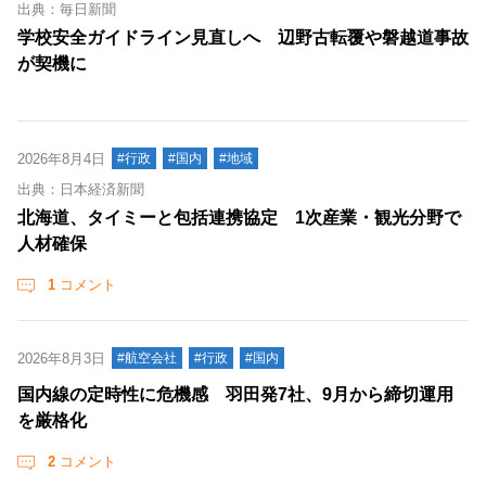
出典：毎日新聞
学校安全ガイドライン見直しへ 辺野古転覆や磐越道事故
が契機に
2026年8月4日
#行政
#国内
#地域
出典：日本経済新聞
北海道、タイミーと包括連携協定 1次産業・観光分野で
人材確保
1
コメント
2026年8月3日
#航空会社
#行政
#国内
国内線の定時性に危機感 羽田発7社、9月から締切運用
を厳格化
2
コメント