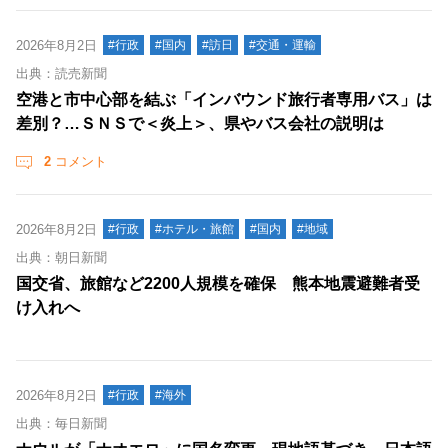
2026年8月2日
#行政
#国内
#訪日
#交通・運輸
出典：読売新聞
空港と市中心部を結ぶ「インバウンド旅行者専用バス」は
差別？…ＳＮＳで＜炎上＞、県やバス会社の説明は
2
コメント
2026年8月2日
#行政
#ホテル・旅館
#国内
#地域
出典：朝日新聞
国交省、旅館など2200人規模を確保 熊本地震避難者受
け入れへ
2026年8月2日
#行政
#海外
出典：毎日新聞