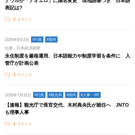
ナウルが「ナオエロ」に国名変更 現地語基づき 日本語
表記は?
1
コメント
2026年8月2日
#行政
#国内
出典：日本経済新聞
永住制度を厳格運用、日本語能力や制度学習を条件に 入
管庁が計画公表
1
コメント
2026年7月31日
#行政
#観光局
#国内
#人事・HR
【速報】観光庁で長官交代、木村典央氏が就任へ JNTO
も理事人事
1
コメント