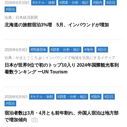
2026年6月10日
#ホテル・旅館
#調査・分析・統計
#国内
#訪日
#宿泊
出典：日本経済新聞
北海道の旅館宿泊3%増 5月、インバウンドが増加
2026年6月9日
#関連団体
#調査・分析・統計
#海外
#訪日
出典：やまとごころ.jp｜インバウンドで地域を元気にするメディア
日本が世界9位で初のトップ10入り 2024年国際観光客到
着数ランキング ーUN Tourism
2026年6月9日
#ホテル・旅館
#調査・分析・統計
#国内
#訪日
#宿泊
宿泊者数は3月・4月とも前年割れ、外国人宿泊は地方部
で増加傾向