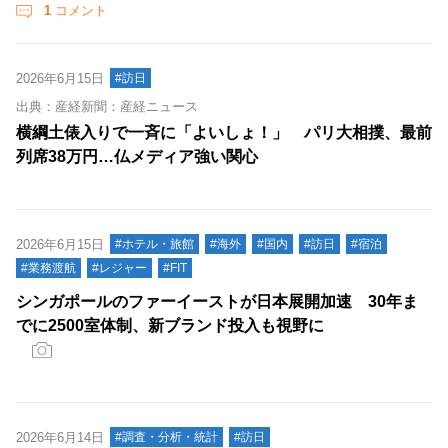
1
コメント
2026年6月15日
#訪日
出典：産経新聞：産経ニュース
横綱土俵入りで一斉に「よいしょ！」 パリ大相撲、最前
列席38万円…仏メディア強い関心
2026年6月15日
#ホテル・旅館
#海外
#国内
#訪日
#宿泊
#業務渡航
#レジャー
#FIT
シンガポールのファーイーストが日本展開加速 30年ま
でに2500室体制、新ブランド投入も視野に
2026年6月14日
#調査・分析・統計
#訪日