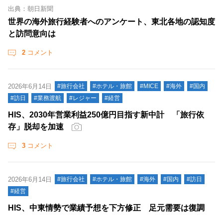
出典：朝日新聞
世界の海外旅行経験者へのアンケート、東北各地の認知度
と訪問意向は
2
コメント
2026年6月14日
#旅行会社
#ホテル・旅館
#MICE
#海外
#国内
#訪日
#業務渡航
#レジャー
#経営
HIS、2030年営業利益250億円目指す新中計 「旅行依
存」脱却を加速
3
コメント
2026年6月14日
#旅行会社
#ホテル・旅館
#海外
#国内
#訪日
#経営
HIS、中東情勢で業績予想を下方修正 足元需要は復調