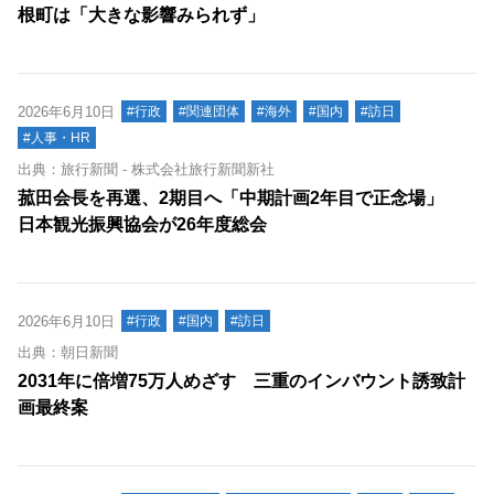
根町は「大きな影響みられず」
2026年6月10日
#行政
#関連団体
#海外
#国内
#訪日
#人事・HR
出典：旅行新聞 - 株式会社旅行新聞新社
菰田会長を再選、2期目へ「中期計画2年目で正念場」
日本観光振興協会が26年度総会
2026年6月10日
#行政
#国内
#訪日
出典：朝日新聞
2031年に倍増75万人めざす 三重のインバウント誘致計
画最終案