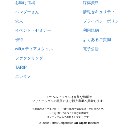
お助け道場
媒体資料
ベンダーさん
情報セキュリティ
求人
プライバシーポリシー
イベント・セミナー
利用規約
優待
よくあるご質問
wifiメディアスタイル
電子公告
ファクタリング
TARIP
エンタメ
トラベルビジョンは有益な情報や
ソリューションの提供により観光産業へ貢献します。
※著作権法３２条に従い，『旅行業界の情報流通』の目的のため，
公正な慣行に基づく正当な範囲内で
他メディアからの引用をしております。
© 2020 F-ness Corporation All Rights Reserved