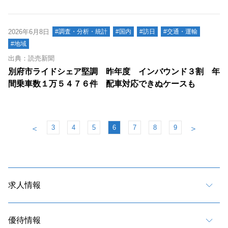
2026年6月8日
#調査・分析・統計
#国内
#訪日
#交通・運輸
#地域
出典：読売新聞
別府市ライドシェア堅調 昨年度 インバウンド３割 年
間乗車数１万５４７６件 配車対応できぬケースも
3
4
5
6
7
8
9
＜
＞
求人情報
優待情報