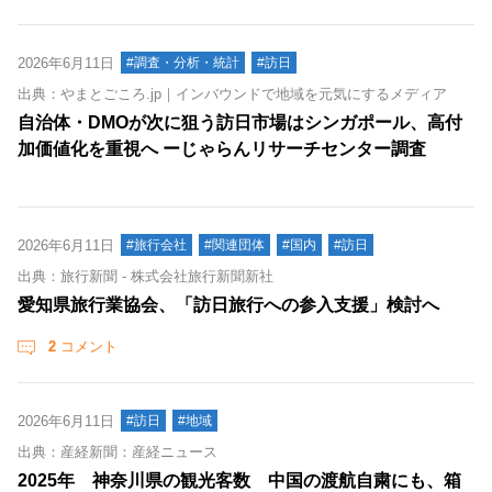
2026年6月11日
#調査・分析・統計
#訪日
出典：やまとごころ.jp｜インバウンドで地域を元気にするメディア
自治体・DMOが次に狙う訪日市場はシンガポール、高付
加価値化を重視へ ーじゃらんリサーチセンター調査
2026年6月11日
#旅行会社
#関連団体
#国内
#訪日
出典：旅行新聞 - 株式会社旅行新聞新社
愛知県旅行業協会、「訪日旅行への参入支援」検討へ
2
コメント
2026年6月11日
#訪日
#地域
出典：産経新聞：産経ニュース
2025年 神奈川県の観光客数 中国の渡航自粛にも、箱