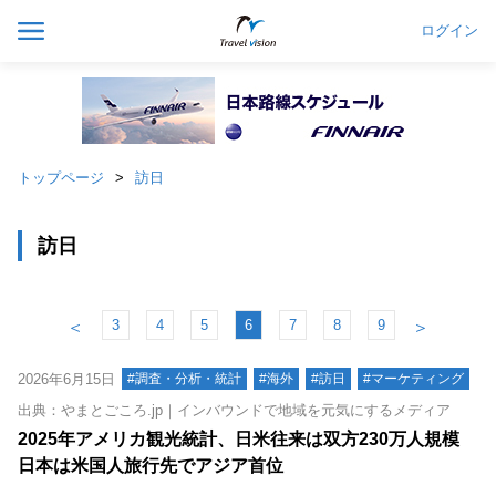
ログイン
トップページ
訪日
訪日
3
4
5
6
7
8
9
＜
＞
2026年6月15日
#調査・分析・統計
#海外
#訪日
#マーケティング
出典：やまとごころ.jp｜インバウンドで地域を元気にするメディア
2025年アメリカ観光統計、日米往来は双方230万人規模
日本は米国人旅行先でアジア首位