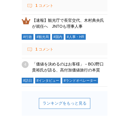
1
コメント
【速報】観光庁で長官交代、木村典央氏
が就任へ JNTOも理事人事
#行政
#観光局
#国内
#人事・HR
1
コメント
「価値を決めるのはお客様」－BOJ野口
貴裕氏が語る、高付加価値旅行の本質
#訪日
#インタビュー
#ランドオペレーター