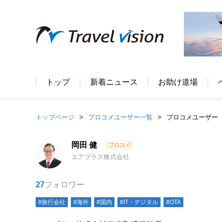
トップ
新着ニュース
お助け道場
トップページ
プロコメユーザー一覧
プロコメユーザー
岡田 健
エアプラス株式会社
27
フォロワー
#旅行会社
#海外
#国内
#IT・デジタル
#OTA