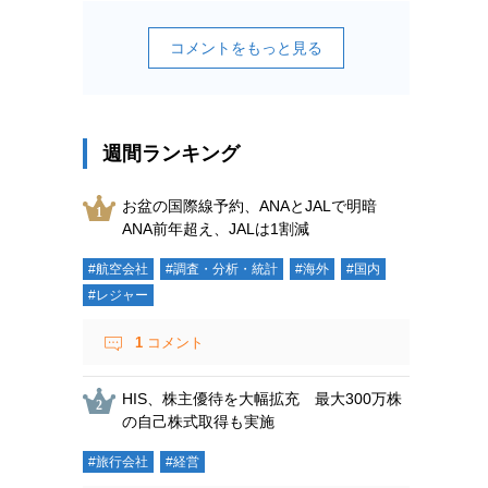
コメントをもっと見る
週間ランキング
お盆の国際線予約、ANAとJALで明暗
ANA前年超え、JALは1割減
#航空会社
#調査・分析・統計
#海外
#国内
#レジャー
1
コメント
HIS、株主優待を大幅拡充 最大300万株
の自己株式取得も実施
#旅行会社
#経営