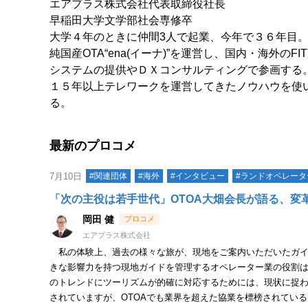
エアプラス株式会社代表取締役社長
早稲田大学文学部社会専修卒
大学４年のときに仲間3人で起業、今年で３６年目
純国産OTA“ena(イーナ)”を運営し、国内・海外
システムの提供やＤＸコンサルティングで参画する
１５年以上テレワークを運営してきたノウハウを使
る。
最新のプロコメ
7月10日
#関連団体
#海外
#インタビュー
#ランドオペレータ
「次の主役は若手世代」OTOA大畑会長が語る、変
岡田 健
エアプラス株式会社
私の体験上、過去の様々な旅が、現地をご案内いただいたガイ
きな影響力を持つ現地ガイドを管理するオペレーター業の役割
のトレンドにツーリズムが的確に対応するためには、現状に捉
されていますが、OTOAでも業界を超えた協業を標榜されてい