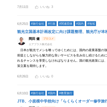
7月11日
3
6月25日
#旅行会社
#行政
#関連団体
#国内
#地域
観光立国基本計画改定に向け課題整理、観光庁が本
岡田 健
エアプラス株式会社
日本が観光でメシを喰ってゆくためには、国内の産業基盤の強
前提としながらも魅力的な良いサービスを生み出し続けるため
れるチャンスを享受しなければなりません。国の観光政策には
策立案を期待します。
6月26日
0
6月10日
#旅行会社
#国内
#教育旅行
JTB、小規模中学校向け「らくらくオーダー修学旅