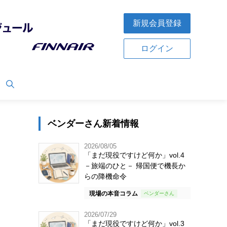
新規会員登録
ログイン
ベンダーさん新着情報
2026/08/05
「まだ現役ですけど何か」vol.4
－旅端のひと－ 帰国便で機長か
らの降機命令
現場の本音コラム
2026/07/29
「まだ現役ですけど何か」vol.3