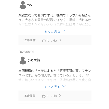
you
煩雑になって面倒ですね。機内でトラブルも起きそ
う。大きさや重量の問題ではなく、単純に汚れるか
ら下に置きたくないという気持ちには考えが及ばな
かったのでしょうかね。いっそ、荷物棚を撤去した
もっと見る
座席を作って、座席指定も荷物も含んだプランとす
べて無しで格安プランで分けてもらった方がシンプ
0
12時間前
ルで分かりやすいかも。どんどん料金が細分化され
て面倒です。
2026/08/06
まめ大福
≫同機構の担当者によると「環境意識の高いフラン
スや北米からの個人客が増えている」という。 非
常に嬉しいコメントですね。佐渡島は歴史文化と自
然が相まっての土地となっているので、個人的には
もっと見る
環境意識の低い人は来ないでほしいです。「金がと
れるんじゃないか」と勝手に穴掘ったりしそうな国
0
15時間前
の人は来ないでほしいですね。