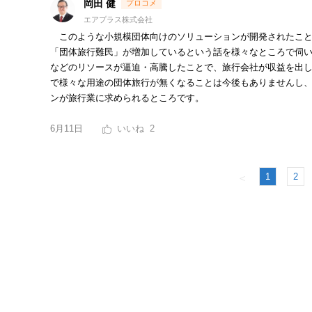
岡田 健
エアプラス株式会社
このような小規模団体向けのソリューションが開発されたこと
「団体旅行難民」が増加しているという話を様々なところで伺
などのリソースが逼迫・高騰したことで、旅行会社が収益を出
で様々な用途の団体旅行が無くなることは今後もありませんし
ンが旅行業に求められるところです。
6月11日
2
1
2
＜