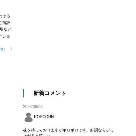
わゆる
や施設
場など
ーショ
読む
新着コメント
2026/08/06
POPCORN
株を持っておりますがボロボロです。好調なら少し
上がると嬉しい。