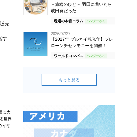
－旅端のひと－ 羽田に着いたら
成田発だった
現場の本音コラム
ン販売
2026/07/27
営す
【2027年 ブルネイ観光年】プレ
ローンチセレモニーを開催！
ワールドコンパス
もっと見る
価に大
る世界
みがな