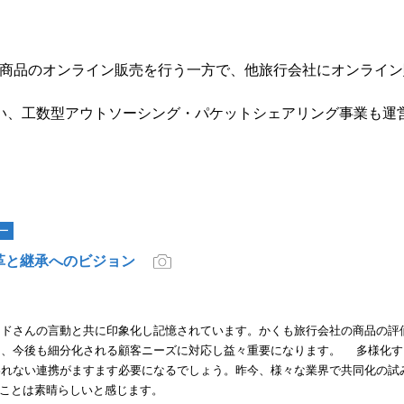
。
のFIT商品のオンライン販売を行う一方で、他旅行会社にオンライ
。
い、工数型アウトソーシング・パケットシェアリング事業も運
ー
革と継承へのビジョン
ドさんの言動と共に印象化し記憶されています。かくも旅行会社の商品の評
は、今後も細分化される顧客ニーズに対応し益々重要になります。 多様化す
われない連携がますます必要になるでしょう。昨今、様々な業界で共同化の試
ることは素晴らしいと感じます。