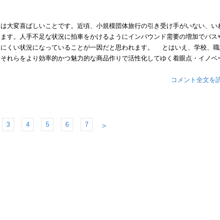
は大変喜ばしいことです。近頃、小規模団体旅行の引き受け手がいない、い
います。人手不足な状況に拍車をかけるようにインバウンド需要の増加でバス
しにくい状況になっていることが一因だと思われます。 とはいえ、学校、職
、それらをより効率的かつ魅力的な商品作りで活性化してゆく着眼点・イノベ
コメント全文を
3
4
5
6
7
＞