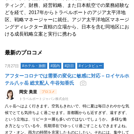
ティング、財務、経営戦略、また日本航空での業務経験な
どを経て、2017年からトラベルポートのアジア太平洋地
区、戦略マネージャーに就任。アジア太平洋地区マネージ
ングディレクター直轄の立場から、日本を含む同地区にお
ける成長戦略立案と実行に携わる
最新のプロコメ
7月27日
#ホテル・旅館
#国内
#訪日
#インタビュー
アフターコロナでは需要の変化に敏感に対応－ロイヤルホ
テル八ヶ岳 総支配人 牛谷知香氏
岡安 美里
トラベルポートジャパン株式会社
八ヶ岳へはよく行きます。空気もきれいで、特に夏は毎日さわやかな気
候でとても気持ちよく過ごせます。首都圏からも近すぎず、遠すぎず、
という立地は、リピーター層も多いのではないでしょうか。 多様な働
き方となっている今、長期滞在でゆっくり過ごすこともできますよね。
オフ・オン、両方の時間を充実したものにしたい。それには、集中して