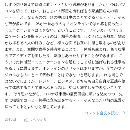
しずつ切り替えて帰路に着く・・という過程がありましたが、今はパソ
コンを切って、はい、おしまい！部屋を出ればもう家族団らんの場
へ・・・と、なるものの、頭の中は仕事のことでぐるぐる・・・。そん
な声が多いです。 私が一番思うのは「オンラインでは五感を使ったコ
ミュニケーションはできない」ということです。 フィジカルでコミュ
ニケーションを取るというのは、相手の表情、しぐさによる熱意、雑談
から得るその人の好み、など、様々な面でお互いに感じ取るものがあり
ます。また、空間や食事を共有することで、一体感も生まれ、色々な場
面でアイディアを出したり、刺激しあったりすることができます。 こ
ういった体感型コミュニケーションを通じてこそ成し遂げられる仕事も
あるように思えます。オンラインのメリットはありますが、全てがフィ
ジカルなものにとって代わることはできないと感じます。 旅も同じで
はないでしょうか。レジャー、ビジネス、どちらも自分自身が五感を使
って体感することで得られるものは、やはり旅でしかできないことで
す。 そう思いながら、コロナ収束後の需要回復に願いを込めつつ、先
ずは職場でコーヒー片手に立ち話をする・・・そんな当たり前の風景が
戻ってくるとよいなと感じています。
コメント全文を読む
2月8日
0