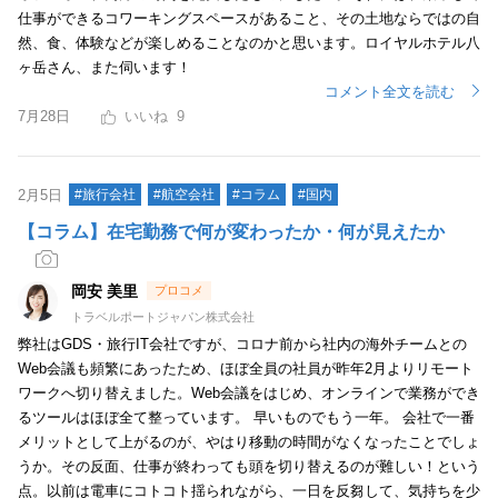
仕事ができるコワーキングスペースがあること、その土地ならではの自
然、食、体験などが楽しめることなのかと思います。ロイヤルホテル八
ヶ岳さん、また伺います！
コメント全文を読む
7月28日
9
2月5日
#旅行会社
#航空会社
#コラム
#国内
【コラム】在宅勤務で何が変わったか・何が見えたか
岡安 美里
トラベルポートジャパン株式会社
弊社はGDS・旅行IT会社ですが、コロナ前から社内の海外チームとの
Web会議も頻繁にあったため、ほぼ全員の社員が昨年2月よりリモート
ワークへ切り替えました。Web会議をはじめ、オンラインで業務ができ
るツールはほぼ全て整っています。 早いものでもう一年。 会社で一番
メリットとして上がるのが、やはり移動の時間がなくなったことでしょ
うか。その反面、仕事が終わっても頭を切り替えるのが難しい！という
点。以前は電車にコトコト揺られながら、一日を反芻して、気持ちを少