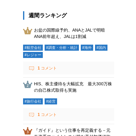
週間ランキング
お盆の国際線予約、ANAとJALで明暗
ANA前年超え、JALは1割減
#航空会社
#調査・分析・統計
#海外
#国内
#レジャー
1
コメント
HIS、株主優待を大幅拡充 最大300万株
の自己株式取得も実施
#旅行会社
#経営
1
コメント
『ガイド』という仕事を再定義する－元