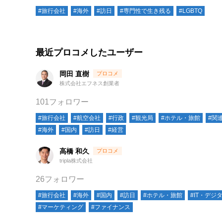
#旅行会社
#海外
#訪日
#専門性で生き残る
#LGBTQ
最近プロコメしたユーザー
岡田 直樹
株式会社エフネス創業者
101フォロワー
#旅行会社
#航空会社
#行政
#観光局
#ホテル・旅館
#関
#海外
#国内
#訪日
#経営
高橋 和久
tripla株式会社
26フォロワー
#旅行会社
#海外
#国内
#訪日
#ホテル・旅館
#IT・デジ
#マーケティング
#ファイナンス