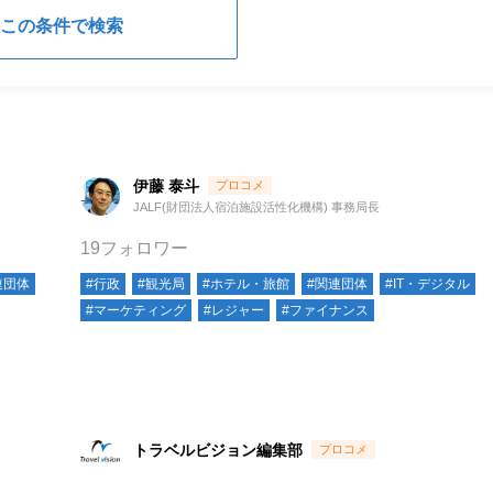
伊藤 泰斗
JALF(財団法人宿泊施設活性化機構) 事務局長
19フォロワー
連団体
#行政
#観光局
#ホテル・旅館
#関連団体
#IT・デジタル
#マーケティング
#レジャー
#ファイナンス
トラベルビジョン編集部