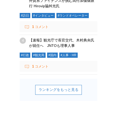
外資系ファイナンスが挑む高付加価値旅
行 Hirovip脇舛光氏
#訪日
#インタビュー
#ランドオペレーター
1
コメント
【速報】観光庁で長官交代、木村典央氏
が就任へ JNTOも理事人事
#行政
#観光局
#国内
#人事・HR
1
コメント