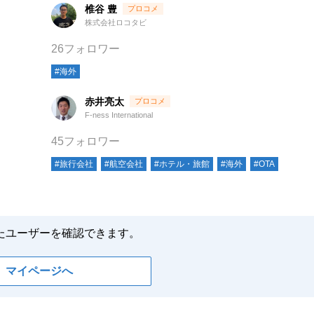
椎谷 豊
株式会社ロコタビ
26フォロワー
#海外
赤井亮太
F-ness International
45フォロワー
#旅行会社
#航空会社
#ホテル・旅館
#海外
#OTA
たユーザーを確認できます。
マイページへ