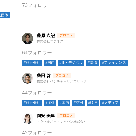
73フォロワー
連団体
藤原 久記
株式会社エフネス
64フォロワー
#旅行会社
#国内
#IT・デジタル
#決済
#ファイナンス
柴田 啓
株式会社ベンチャーリパブリック
44フォロワー
#旅行会社
#海外
#国内
#訪日
#OTA
#メディア
岡安 美里
トラベルポートジャパン株式会社
42フォロワー