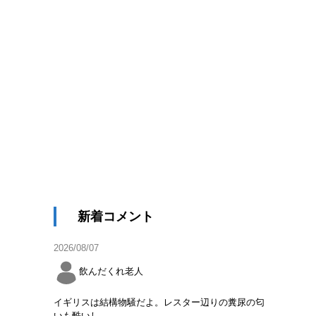
新着コメント
2026/08/07
飲んだくれ老人
イギリスは結構物騒だよ。レスター辺りの糞尿の匂
いも酷いし。