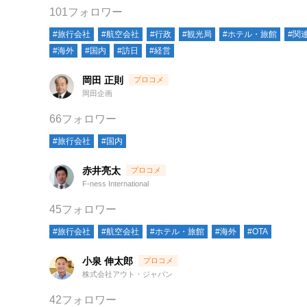
101フォロワー
#旅行会社
#航空会社
#行政
#観光局
#ホテル・旅館
#関
#海外
#国内
#訪日
#経営
岡田 正則
岡田企画
66フォロワー
#旅行会社
#国内
赤井亮太
F-ness International
45フォロワー
#旅行会社
#航空会社
#ホテル・旅館
#海外
#OTA
小泉 伸太郎
株式会社アウト・ジャパン
42フォロワー