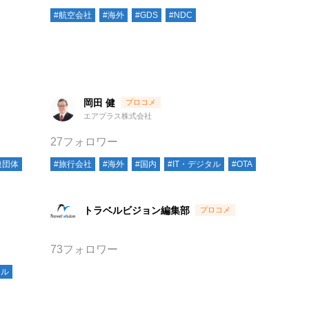
#航空会社
#海外
#GDS
#NDC
岡田 健
エアプラス株式会社
27フォロワー
連団体
#旅行会社
#海外
#国内
#IT・デジタル
#OTA
トラベルビジョン編集部
73フォロワー
タル