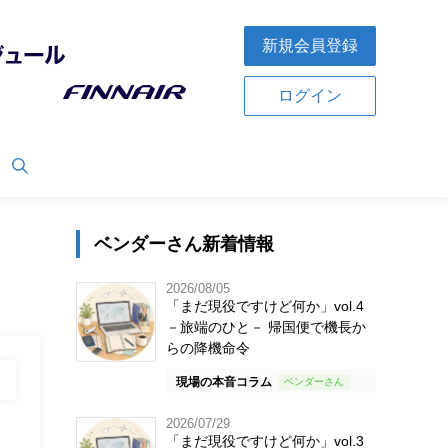
新規会員登録
ログイン
ベンダーさん新着情報
2026/08/05
「まだ現役ですけど何か」vol.4
－旅端のひと－ 帰国便で機長か
らの降機命令
現場の本音コラム
2026/07/29
「まだ現役ですけど何か」vol.3