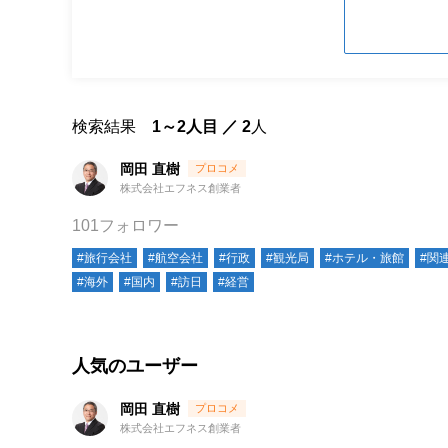
検索結果
1～2人目 ／ 2
人
岡田 直樹
株式会社エフネス創業者
101フォロワー
#旅行会社
#航空会社
#行政
#観光局
#ホテル・旅館
#関
#海外
#国内
#訪日
#経営
人気のユーザー
岡田 直樹
株式会社エフネス創業者