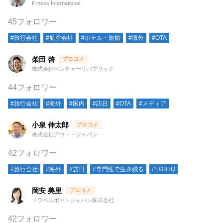
F-ness International
45フォロワー
#旅行会社
#航空会社
#ホテル・旅館
#海外
#OTA
柴田 啓
株式会社ベンチャーリパブリック
44フォロワー
#旅行会社
#海外
#国内
#訪日
#OTA
#メディア
小泉 伸太郎
株式会社アウト・ジャパン
42フォロワー
#旅行会社
#海外
#訪日
#専門性で生き残る
#LGBTQ
岡安 美里
トラベルポートジャパン株式会社
42フォロワー