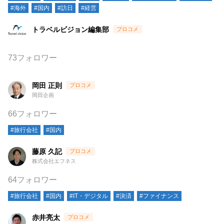
#海外
#国内
#訪日
#経営
トラベルビジョン編集部
73フォロワー
岡田 正則
岡田企画
66フォロワー
#旅行会社
#国内
藤原 久記
株式会社エフネス
64フォロワー
#旅行会社
#国内
#IT・デジタル
#決済
#ファイナンス
赤井亮太