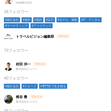
tripla株式会社
26フォロワー
#旅行会社
#海外
#国内
#訪日
#ホテル・旅館
#IT・デジタル
#マーケティング
#ファイナンス
トラベルビジョン編集部
73フォロワー
村田 洋一
株式会社ビュート
40フォロワー
#旅行会社
#クルーズ
#専門性で生き残る
椎谷 豊
株式会社ロコタビ
26フォロワー