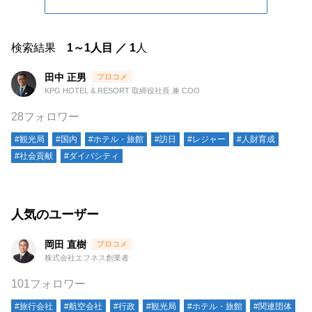
検索結果
1～1人目 ／ 1
人
田中 正男
KPG HOTEL & RESORT 取締役社長 兼 COO
28フォロワー
#観光局
#国内
#ホテル・旅館
#訪日
#レジャー
#人財育成
#社会貢献
#ダイバシティ
人気のユーザー
岡田 直樹
株式会社エフネス創業者
101フォロワー
#旅行会社
#航空会社
#行政
#観光局
#ホテル・旅館
#関連団体