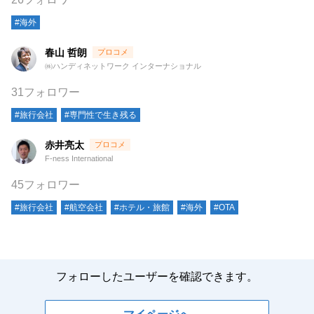
#海外
春山 哲朗
㈱ハンディネットワーク インターナショナル
31フォロワー
#旅行会社
#専門性で生き残る
赤井亮太
F-ness International
45フォロワー
#旅行会社
#航空会社
#ホテル・旅館
#海外
#OTA
フォローしたユーザーを確認できます。