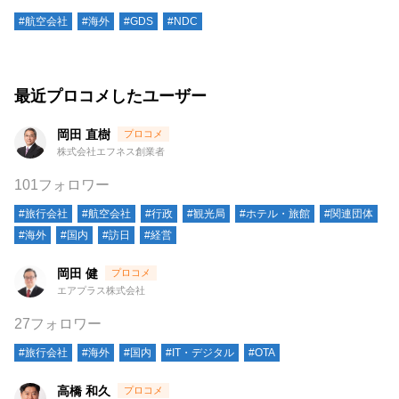
#航空会社
#海外
#GDS
#NDC
最近プロコメしたユーザー
岡田 直樹
株式会社エフネス創業者
101フォロワー
#旅行会社
#航空会社
#行政
#観光局
#ホテル・旅館
#関連団体
#海外
#国内
#訪日
#経営
岡田 健
エアプラス株式会社
27フォロワー
#旅行会社
#海外
#国内
#IT・デジタル
#OTA
高橋 和久