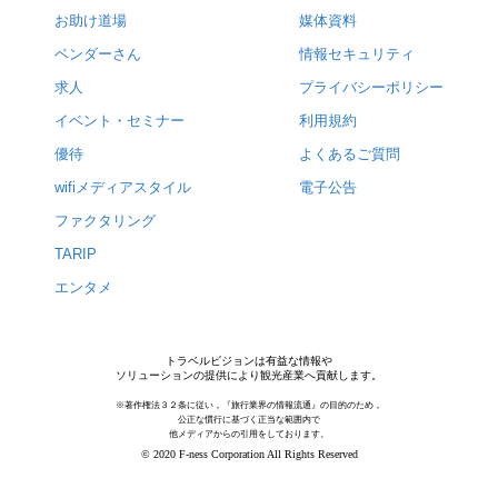
お助け道場
媒体資料
ベンダーさん
情報セキュリティ
求人
プライバシーポリシー
イベント・セミナー
利用規約
優待
よくあるご質問
wifiメディアスタイル
電子公告
ファクタリング
TARIP
エンタメ
トラベルビジョンは有益な情報や
ソリューションの提供により観光産業へ貢献します。
※著作権法３２条に従い，『旅行業界の情報流通』の目的のため，
公正な慣行に基づく正当な範囲内で
他メディアからの引用をしております。
© 2020 F-ness Corporation All Rights Reserved