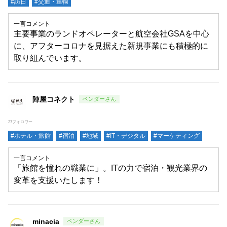
#訪日
#交通・運輸
一言コメント
主要事業のランドオペレーターと航空会社GSAを中心
に、アフターコロナを見据えた新規事業にも積極的に
取り組んでいます。
陣屋コネクト
27フォロワー
#ホテル・旅館
#宿泊
#地域
#IT・デジタル
#マーケティング
一言コメント
「旅館を憧れの職業に」。ITの力で宿泊・観光業界の
変革を支援いたします！
minacia