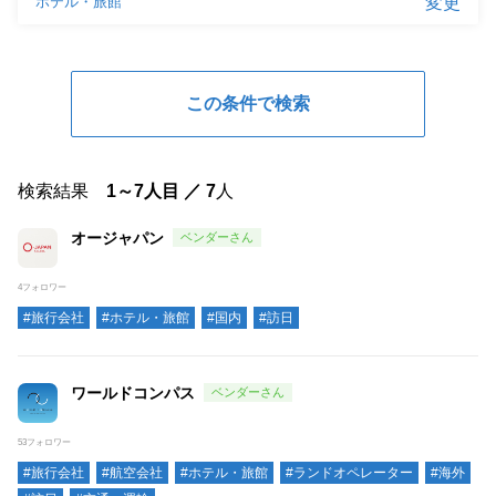
検索結果
1～7人目 ／ 7
人
オージャパン
4フォロワー
#旅行会社
#ホテル・旅館
#国内
#訪日
ワールドコンパス
53フォロワー
#旅行会社
#航空会社
#ホテル・旅館
#ランドオペレーター
#海外