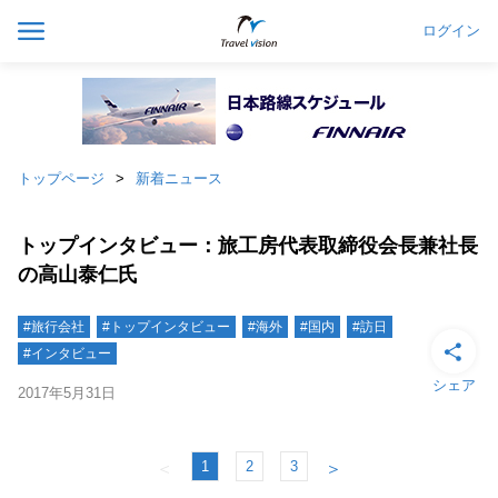
ログイン
トップページ
新着ニュース
トップインタビュー：旅工房代表取締役会長兼社長
の高山泰仁氏
#旅行会社
#トップインタビュー
#海外
#国内
#訪日
#インタビュー
シェア
2017年5月31日
1
2
3
＜
＞