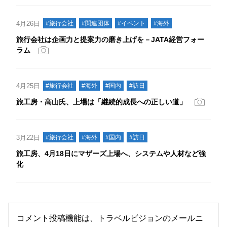
4月26日
#旅行会社
#関連団体
#イベント
#海外
旅行会社は企画力と提案力の磨き上げを－JATA経営フォー
ラム
4月25日
#旅行会社
#海外
#国内
#訪日
旅工房・高山氏、上場は「継続的成長への正しい道」
3月22日
#旅行会社
#海外
#国内
#訪日
旅工房、4月18日にマザーズ上場へ、システムや人材など強
化
コメント投稿機能は、トラベルビジョンのメールニ