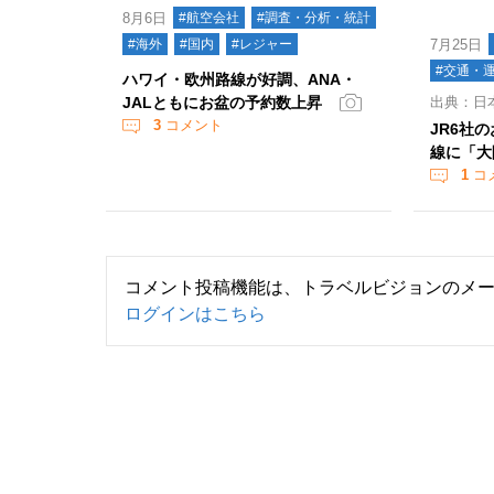
8月6日
#航空会社
#調査・分析・統計
#海外
#国内
#レジャー
7月25日
#交通・
ハワイ・欧州路線が好調、ANA・
JALともにお盆の予約数上昇
出典：日
3
コメント
JR6社
線に「大
1
コ
コメント投稿機能は、トラベルビジョンのメ
ログインはこちら