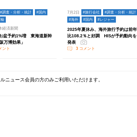
#調査・分析・統計
#国内
7月2日
#旅行会社
#調査・分析・統計
運輸
#海外
#国内
#レジャー
本経済新聞
2025年夏休み、海外旅行予約は前
のお盆予約1%増 東海道新幹
比108.2％と好調 HISが予約動向を
阪万博効果」
発表
メント
3
コメント
ールニュース会員の方のみご利用いただけます。