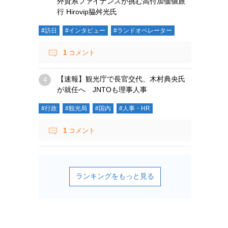
外資系ファイナンスが挑む高付加価値旅
行 Hirovip脇舛光氏
#訪日
#インタビュー
#ランドオペレーター
1
コメント
【速報】観光庁で長官交代、木村典央氏
が就任へ JNTOも理事人事
#行政
#観光局
#国内
#人事・HR
1
コメント