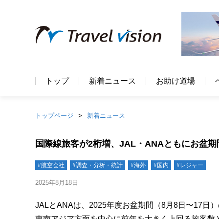
トップ
新着ニュース
お助け道場
トップページ
新着ニュース
国際線旅客が2桁増、JAL・ANAともにお盆
#航空会社
#調査・分析・統計
#海外
#国内
#レジャー
2025年8月18日
JALとANAは、2025年度お盆期間（8月8日〜
東南アジア方面を中心に前年を大きく上回る旅客数と