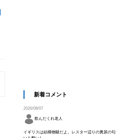
年
新着コメント
2026/08/07
飲んだくれ老人
イギリスは結構物騒だよ。レスター辺りの糞尿の匂
いも酷いし。