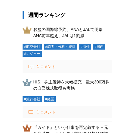
週間ランキング
お盆の国際線予約、ANAとJALで明暗
ANA前年超え、JALは1割減
#航空会社
#調査・分析・統計
#海外
#国内
#レジャー
1
コメント
HIS、株主優待を大幅拡充 最大300万株
の自己株式取得も実施
#旅行会社
#経営
1
コメント
『ガイド』という仕事を再定義する－元