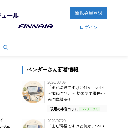
新規会員登録
ログイン
ベンダーさん新着情報
2026/08/05
「まだ現役ですけど何か」vol.4
－旅端のひと－ 帰国便で機長か
らの降機命令
現場の本音コラム
ワイ、
2026/07/29
「まだ現役ですけど何か」vol.3
ープ全