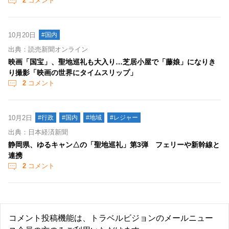
2
コメント
10月20日
#国内
出典：読売新聞オンライン
映画「国宝」、聖地巡礼も大入り…芝居小屋で「藤娘」になりき
り撮影「映画の世界にタイムスリップ」
2
コメント
10月2日
#行政
#国内
#地域
#レジャー
出典：日本経済新聞
静岡県、ゆるキャン△の「聖地巡礼」第3弾 フェリーや新幹線と
連携
2
コメント
コメント投稿機能は、トラベルビジョンのメールニュー