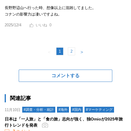
長野野辺山へ行った時、想像以上に混雑してました。
コナンの影響力は凄いですよね。
2025/12/4
0
1
2
＜
＞
コメントする
関連記事
11月10日
#調査・分析・統計
#海外
#国内
#マーケティング
日本は「一人旅」と「食の旅」志向が強く、独Omioが2025年旅
行トレンドを発表