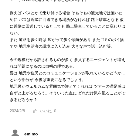
例えば バスとかで乗り付ける場合 そもそもの観光地では無いた
めに バスは近隣に回送できる場所がなければ 路上駐車となる 仮
に近隣に回送しているとしても 路上駐車していることに変わりは
ない。
また 道路を歩く時は 広がって歩く傾向があり またゴミのポイ捨
てや 地元生活者の環境に入り込み 大きな声で話し込む等。
今の規模だから許されるものが多く 参入するエージェントが増え
れば問題になるのは自明の理である。
要は 地元や住民とのコミュニケーションが取れているかどうか…
という部分が 今後は重要になるでしょう。
地元民がウェルカムな雰囲気で迎えてくれれば ツアーの満足感は
自ずと上がるだろう。そういった点に どれだけ気を配ることがで
きるだろうか？
2024/2/8
0
emimo