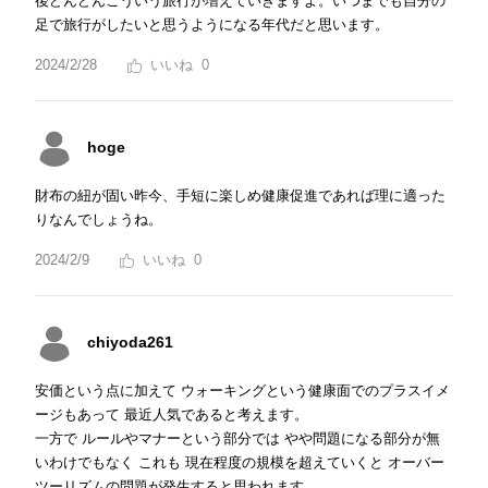
後どんどんこういう旅行が増えていきますよ。いつまでも自分の
足で旅行がしたいと思うようになる年代だと思います。
2024/2/28
0
hoge
財布の紐が固い昨今、手短に楽しめ健康促進であれば理に適った
りなんでしょうね。
2024/2/9
0
chiyoda261
安価という点に加えて ウォーキングという健康面でのプラスイメ
ージもあって 最近人気であると考えます。
一方で ルールやマナーという部分では やや問題になる部分が無
いわけでもなく これも 現在程度の規模を超えていくと オーバー
ツーリズムの問題が発生すると思われます。