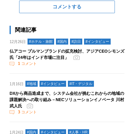
コメントする
関連記事
12月26日
#ホテル・旅館
#国内
#訪日
#インタビュー
仏アコー プルマンブランドの拡充検討、アジアCEOシモンズ
氏「24年はインド市場に注目」
1
コメント
1月16日
#地域
#インタビュー
#IT・デジタル
DXから商品造成まで、システム会社が挑むこれからの地域の
課題解決への取り組み－NECソリューションイノベータ 川村
武人氏
3
コメント
1月24日
#国内
#インタビュー
#人事・HR