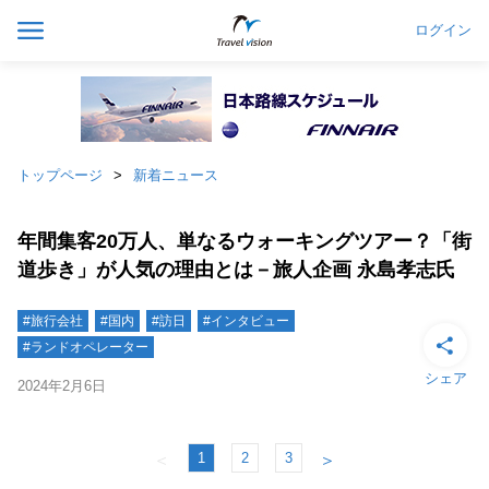
ログイン
トップページ
新着ニュース
年間集客20万人、単なるウォーキングツアー？「街
道歩き」が人気の理由とは－旅人企画 永島孝志氏
#旅行会社
#国内
#訪日
#インタビュー
#ランドオペレーター
シェア
2024年2月6日
1
2
3
＜
＞