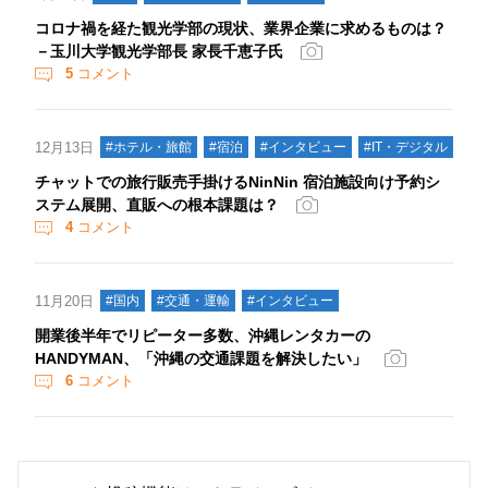
コロナ禍を経た観光学部の現状、業界企業に求めるものは？
－玉川大学観光学部長 家長千恵子氏
5
コメント
12月13日
#ホテル・旅館
#宿泊
#インタビュー
#IT・デジタル
チャットでの旅行販売手掛けるNinNin 宿泊施設向け予約シ
ステム展開、直販への根本課題は？
4
コメント
11月20日
#国内
#交通・運輸
#インタビュー
開業後半年でリピーター多数、沖縄レンタカーの
HANDYMAN、「沖縄の交通課題を解決したい」
6
コメント