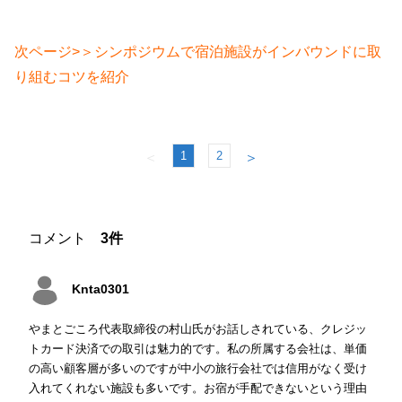
次ページ>＞シンポジウムで宿泊施設がインバウンドに取
り組むコツを紹介
1
2
＜
＞
コメント
3件
Knta0301
やまとごころ代表取締役の村山氏がお話しされている、クレジッ
トカード決済での取引は魅力的です。私の所属する会社は、単価
の高い顧客層が多いのですが中小の旅行会社では信用がなく受け
入れてくれない施設も多いです。お宿が手配できないという理由