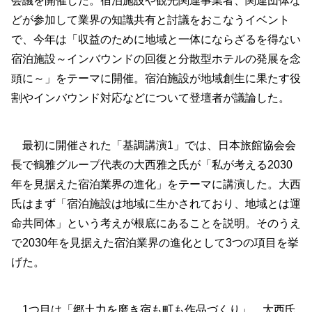
会議を開催した。宿泊施設や観光関連事業者、関連団体な
どが参加して業界の知識共有と討議をおこなうイベント
で、今年は「収益のために地域と一体にならざるを得ない
宿泊施設～インバウンドの回復と分散型ホテルの発展を念
頭に～」をテーマに開催。宿泊施設が地域創生に果たす役
割やインバウンド対応などについて登壇者が議論した。
最初に開催された「基調講演1」では、日本旅館協会会
長で鶴雅グループ代表の大西雅之氏が「私が考える2030
年を見据えた宿泊業界の進化」をテーマに講演した。大西
氏はまず「宿泊施設は地域に生かされており、地域とは運
命共同体」という考えが根底にあることを説明。そのうえ
で2030年を見据えた宿泊業界の進化として3つの項目を挙
げた。
1つ目は「郷土力を磨き宿も町も作品づくり」。大西氏