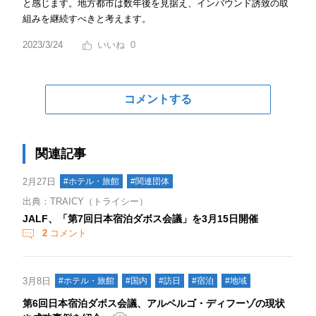
と感じます。地方都市は数年後を見据え、インバウンド誘致の取
組みを継続すべきと考えます。
2023/3/24
0
コメントする
関連記事
2月27日
#ホテル・旅館
#関連団体
出典：TRAICY（トライシー）
JALF、「第7回日本宿泊ダボス会議」を3月15日開催
2
コメント
3月8日
#ホテル・旅館
#国内
#訪日
#宿泊
#地域
第6回日本宿泊ダボス会議、アルベルゴ・ディフーゾの現状