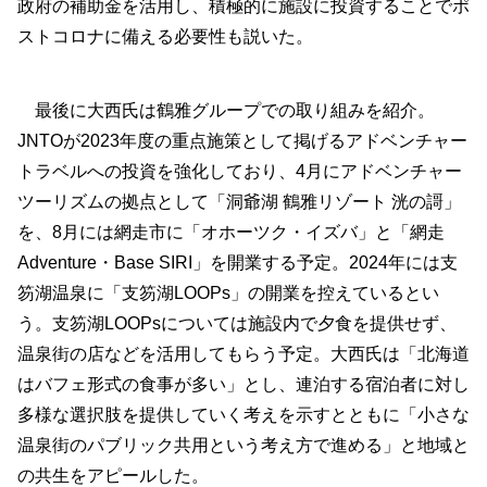
政府の補助金を活用し、積極的に施設に投資することでポ
ストコロナに備える必要性も説いた。
最後に大西氏は鶴雅グループでの取り組みを紹介。
JNTOが2023年度の重点施策として掲げるアドベンチャー
トラベルへの投資を強化しており、4月にアドベンチャー
ツーリズムの拠点として「洞爺湖 鶴雅リゾート 洸の謌」
を、8月には網走市に「オホーツク・イズバ」と「網走
Adventure・Base SIRI」を開業する予定。2024年には支
笏湖温泉に「支笏湖LOOPs」の開業を控えているとい
う。支笏湖LOOPsについては施設内で夕食を提供せず、
温泉街の店などを活用してもらう予定。大西氏は「北海道
はバフェ形式の食事が多い」とし、連泊する宿泊者に対し
多様な選択肢を提供していく考えを示すとともに「小さな
温泉街のパブリック共用という考え方で進める」と地域と
の共生をアピールした。