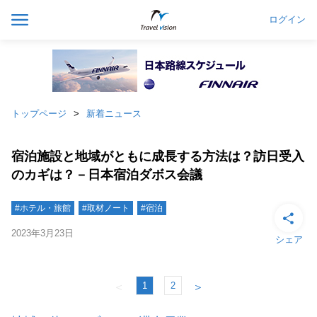
ログイン
トップページ
新着ニュース
宿泊施設と地域がともに成長する方法は？訪日受入
のカギは？－日本宿泊ダボス会議
#ホテル・旅館
#取材ノート
#宿泊
2023年3月23日
シェア
1
2
＜
＞