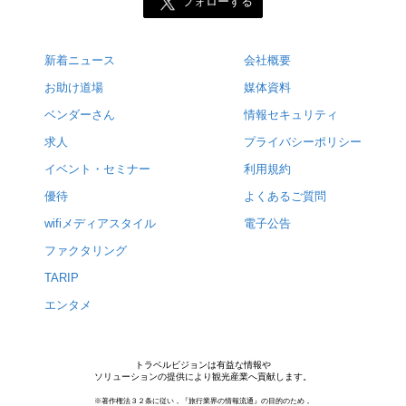
フォローする
新着ニュース
会社概要
お助け道場
媒体資料
ベンダーさん
情報セキュリティ
求人
プライバシーポリシー
イベント・セミナー
利用規約
優待
よくあるご質問
wifiメディアスタイル
電子公告
ファクタリング
TARIP
エンタメ
トラベルビジョンは有益な情報や
ソリューションの提供により観光産業へ貢献します。
※著作権法３２条に従い，『旅行業界の情報流通』の目的のため，