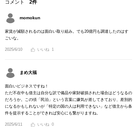
コメント
2件
momokun
家賃が減額されるのは面白い取り組み。でも20億円も調達したのはす
ごいな。
2025/6/10
1
まめ大福
面白いビジネスですね！
ただ不在中も借主は自分な訳で備品や家財破損された場合はどうなるの
だろうか。この頃「民泊」という言葉に嫌気が差してきており、差別的
になるかもしれないが「特定の国の人は利用できない」など借主から条
件を提示することができれば安心にも繋がりますね。
2025/6/11
0