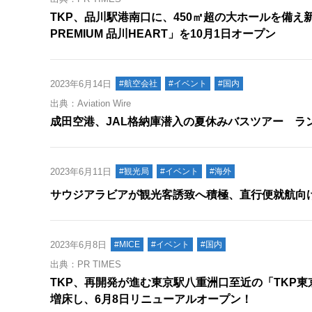
TKP、品川駅港南口に、450㎡超の大ホールを備え
PREMIUM 品川HEART」を10月1日オープン
2023年6月14日
#航空会社
#イベント
#国内
出典：Aviation Wire
成田空港、JAL格納庫潜入の夏休みバスツアー ラ
2023年6月11日
#観光局
#イベント
#海外
サウジアラビアが観光客誘致へ積極、直行便就航向
2023年6月8日
#MICE
#イベント
#国内
出典：PR TIMES
TKP、再開発が進む東京駅八重洲口至近の「TKP
増床し、6月8日リニューアルオープン！