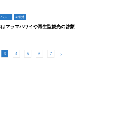
イベント
#海外
年はマラマハワイや再生型観光の啓蒙
3
4
5
6
7
＞