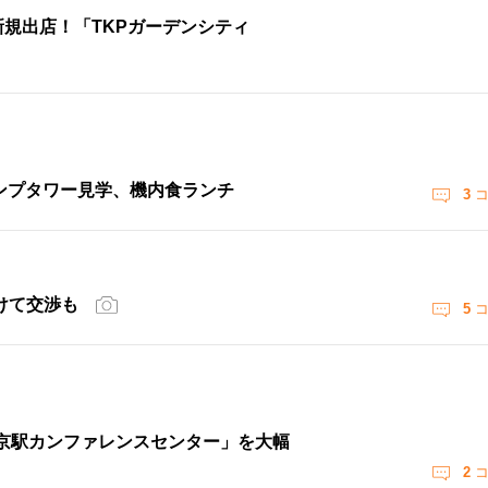
新規出店！「TKPガーデンシティ
ンプタワー見学、機内食ランチ
3
コ
けて交渉も
5
コ
東京駅カンファレンスセンター」を大幅
2
コ