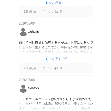
なければいいですが。
もっと見る
0
12時間前
2026/08/08
alohays
自社で同じ機材を保有する方がコスト安になるんで
しょうか？素人考えですが、手持ちが同じ機材ばか
りだと需要の多い路線も少ない路線も同じ席数分を
供給することになるので、需要が多い路線には大型
もっと見る
機材を当て、少ない路線には小型機材を当てるな
ど、席数を調整するにはリース契約の方が対応しや
0
12時間前
すいと思いました。
2026/08/08
alohays
シンガポールケロシンは6月位から下がり始めてお
り、今や4～5月の水準の70%程度まで安くなってい
ます。 下がった分はキチンと下げないと「燃油サ