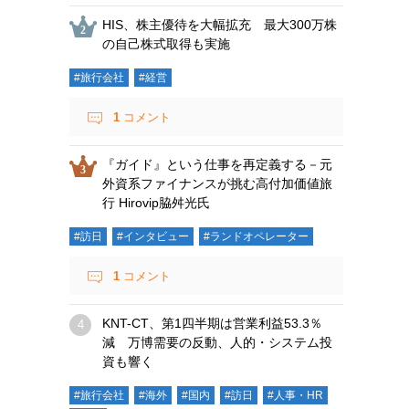
HIS、株主優待を大幅拡充 最大300万株
の自己株式取得も実施
#旅行会社
#経営
1
コメント
『ガイド』という仕事を再定義する－元
外資系ファイナンスが挑む高付加価値旅
行 Hirovip脇舛光氏
#訪日
#インタビュー
#ランドオペレーター
1
コメント
KNT-CT、第1四半期は営業利益53.3％
減 万博需要の反動、人的・システム投
資も響く
#旅行会社
#海外
#国内
#訪日
#人事・HR