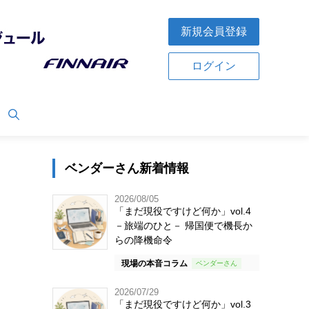
新規会員登録
ログイン
ベンダーさん新着情報
2026/08/05
「まだ現役ですけど何か」vol.4
－旅端のひと－ 帰国便で機長か
らの降機命令
現場の本音コラム
2026/07/29
「まだ現役ですけど何か」vol.3