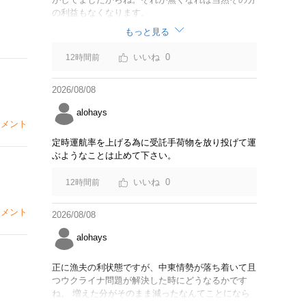
の利益もなくなります。
もっと見る
0
12時間前
2026/08/08
alohays
メント
定時運航率を上げる為に受託手荷物を放り投げて運
ぶようなことは止めて下さい。
0
12時間前
メント
2026/08/08
alohays
正に漁夫の利状態ですが、中東情勢が落ち着いて且
つウクライナ問題が解決した時にどうなるかです
ね。 増えた分がそのまま減ったなんてことになら