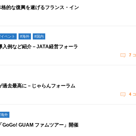
 本格的な復興を遂げるフランス・イン
#イベント
#海外
#国内
入例など紹介－JATA経営フォーラ
7
コ
が過去最高に－じゃらんフォーラム
4
コ
#海外
Go! GUAM ファムツアー」開催