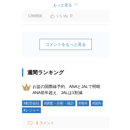
ーチャージ＝利益」と判断されますよ。
もっと見る
0
12時間前
コメントをもっと見る
週間ランキング
お盆の国際線予約、ANAとJALで明暗
ANA前年超え、JALは1割減
#航空会社
#調査・分析・統計
#海外
#国内
#レジャー
1
コメント