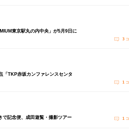
MIUM東京駅丸の内中央」が5月9日に
3
コ
拠点「TKP赤坂カンファレンスセンタ
1
コ
行きで記念便、成田遊覧・撮影ツアー
1
コ