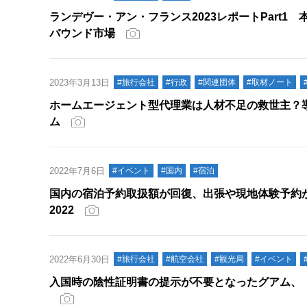
ランデヴー・アン・フランス2023レポートPart1
バウンド市場
2023年3月13日
#旅行会社
#行政
#関連団体
#取材ノート
ホームエージェント型代理業は人材不足の救世主？導
ム
2022年7月6日
#イベント
#国内
#宿泊
国内の宿泊予約取扱額が回復、出張や現地体験予約
2022
2022年6月30日
#旅行会社
#航空会社
#観光局
#イベント
入国時の陰性証明書の提示が不要となったグアム、「Go