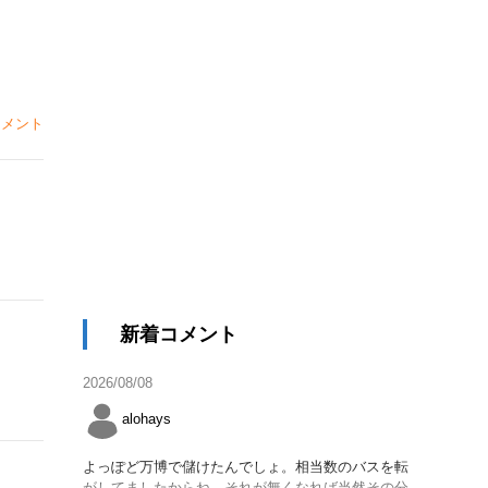
メント
新着コメント
2026/08/08
alohays
よっぽど万博で儲けたんでしょ。相当数のバスを転
がしてましたからね。それが無くなれば当然その分