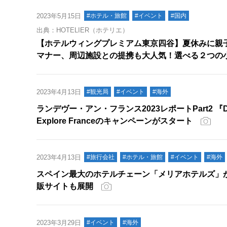
2023年5月15日
#ホテル・旅館
#イベント
#国内
出典：HOTELIER（ホテリエ）
【ホテルウィングプレミアム東京四谷】夏休みに親
マナー、周辺施設との提携も大人気！選べる２つの
2023年4月13日
#観光局
#イベント
#海外
ランデヴー・アン・フランス2023レポートPart2 『Drea
Explore Franceのキャンペーンがスタート
2023年4月13日
#旅行会社
#ホテル・旅館
#イベント
#海外
スペイン最大のホテルチェーン「メリアホテルズ」が
販サイトも展開
2023年3月29日
#イベント
#海外