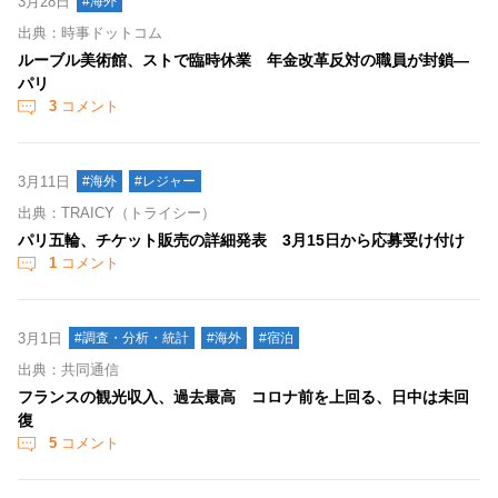
3月28日
#海外
出典：時事ドットコム
ルーブル美術館、ストで臨時休業 年金改革反対の職員が封鎖―
パリ
3
コメント
3月11日
#海外
#レジャー
出典：TRAICY（トライシー）
パリ五輪、チケット販売の詳細発表 3月15日から応募受け付け
1
コメント
3月1日
#調査・分析・統計
#海外
#宿泊
出典：共同通信
フランスの観光収入、過去最高 コロナ前を上回る、日中は未回
復
5
コメント