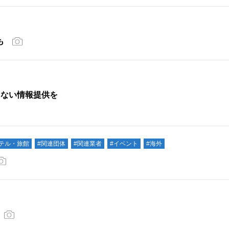
も
にない情報提供を
ホテル・旅館
#関連団体
#関連業者
#イベント
#海外