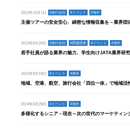
2013年10月1日
#旅行会社
#イベント
#海外
主催ツアーの安全安心、綿密な情報収集を－業界団
2013年9月24日
#旅行会社
#関連団体
#イベント
#海外
若手社員が語る業界の魅力、学生向けJATA業界研
2013年9月19日
#イベント
#海外
地域、空港、航空、旅行会社「四位一体」で地域活性
2013年8月29日
#イベント
#海外
多様化するシニア－現在～次の世代のマーケティング