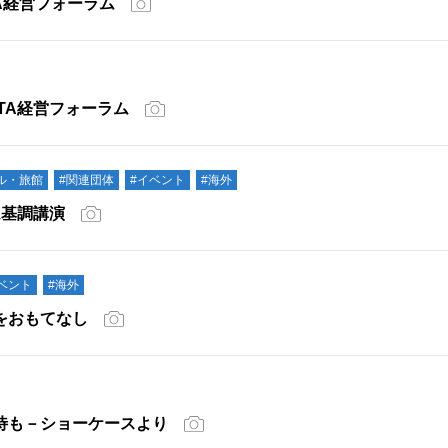
A経営フォーラム
TA経営フォーラム
ル・旅館
#関連団体
#イベント
#海外
ム基調講演
ベント
#海外
をおもてなし
期待も－ショーケースより