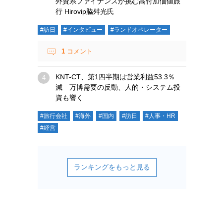
外資系ファイナンスが挑む高付加価値旅
行 Hirovip脇舛光氏
#訪日
#インタビュー
#ランドオペレーター
1
コメント
KNT-CT、第1四半期は営業利益53.3％
減 万博需要の反動、人的・システム投
資も響く
#旅行会社
#海外
#国内
#訪日
#人事・HR
#経営