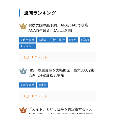
週間ランキング
お盆の国際線予約、ANAとJALで明暗
ANA前年超え、JALは1割減
#航空会社
#調査・分析・統計
#海外
#国内
#レジャー
1
コメント
HIS、株主優待を大幅拡充 最大300万株
の自己株式取得も実施
#旅行会社
#経営
1
コメント
『ガイド』という仕事を再定義する－元