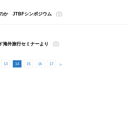
のか JTBFシンポジウム
ド海外旅行セミナーより
13
14
15
16
17
＞