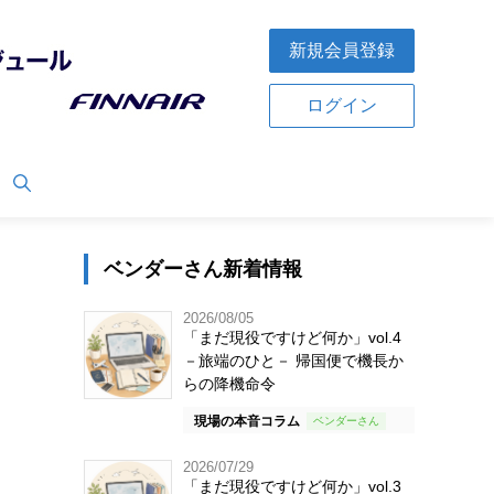
新規会員登録
ログイン
ベンダーさん新着情報
2026/08/05
「まだ現役ですけど何か」vol.4
－旅端のひと－ 帰国便で機長か
らの降機命令
現場の本音コラム
2026/07/29
「まだ現役ですけど何か」vol.3