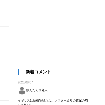
新着コメント
2026/08/07
飲んだくれ老人
イギリスは結構物騒だよ。レスター辺りの糞尿の匂
いも酷いし。