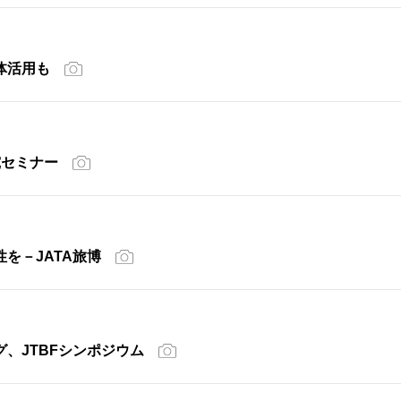
体活用も
究セミナー
を－JATA旅博
、JTBFシンポジウム