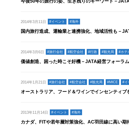
今後50年の旅行の姿、生き残りのキーワード－JAT
2014年3月11日
#イベント
#海外
国内旅行造成、運輸業と連携強化、地域活性も－JA
2014年3月6日
#旅行会社
#航空会社
#行政
#観光局
#ホテ
価値創造、困った時こそ好機－JATA経営フォーラ
2014年1月21日
#旅行会社
#航空会社
#観光局
#MICE
#イ
オーストラリア、フード＆ワインでインセンティブ
2013年11月14日
#イベント
#海外
カナダ、FITや若年層対策強化、AC羽田線に高い