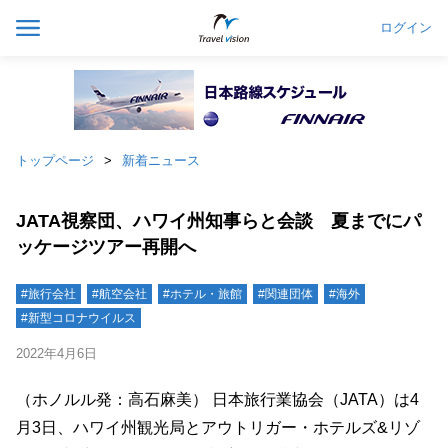
ログイン
トップページ
新着ニュース
JATA視察団、ハワイ州知事らと会談 夏までにパ
ッケージツアー再開へ
#旅行会社
#航空会社
#ホテル・旅館
#関連団体
#海外
#新型コロナウイルス
2022年4月6日
（ホノルル発：高石麻美） 日本旅行業協会（JATA）は4
月3日、ハワイ州観光局とアウトリガー・ホテルズ&リゾ