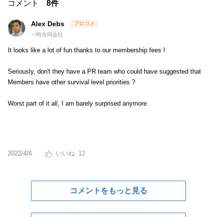
コメント
8件
Alex Debs
一時合同会社
It looks like a lot of fun thanks to our membership fees !
Seriously, don't they have a PR team who could have suggested that
Members have other survival level priorities ?
Worst part of it all, I am barely surprised anymore.
2022/4/6
12
コメントをもっと見る