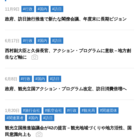
11月9日
#行政
#国内
#訪日
政府、訪日旅行推進で新たな閣僚会議、年度末に長期ビジョン
6月17日
#行政
#国内
#訪日
西村副大臣と久保長官、アクション・プログラムに意欲－地方創
生など軸に
6月8日
#行政
#国内
#訪日
政府、観光立国アクション・プログラム改定、訪日消費倍増へ
1月20日
#旅行会社
#航空会社
#行政
#観光局
#関連団体
#関連業者
#国内
#訪日
観光立国推進協議会が42の提言－観光地域づくりや地方活性、国
民意識向上も