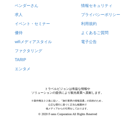
ベンダーさん
情報セキュリティ
求人
プライバシーポリシー
イベント・セミナー
利用規約
優待
よくあるご質問
wifiメディアスタイル
電子公告
ファクタリング
TARIP
エンタメ
トラベルビジョンは有益な情報や
ソリューションの提供により観光産業へ貢献します。
※著作権法３２条に従い，『旅行業界の情報流通』の目的のため，
公正な慣行に基づく正当な範囲内で
他メディアからの引用をしております。
© 2020 F-ness Corporation All Rights Reserved