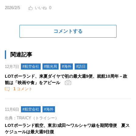
2026/2/5
0
コメントする
関連記事
12月7日
#航空会社
#観光局
#海外
#訪日
LOTポーランド、来夏ダイヤで初の最大週9便、就航10周年－政
観は「映画や食」をアピール
1
コメント
11月6日
#航空会社
#海外
出典：TRAICY（トライシー）
LOTポーランド航空、東京/成田〜ワルシャワ線を期間増便 夏ス
ケジュールは最大週9往復