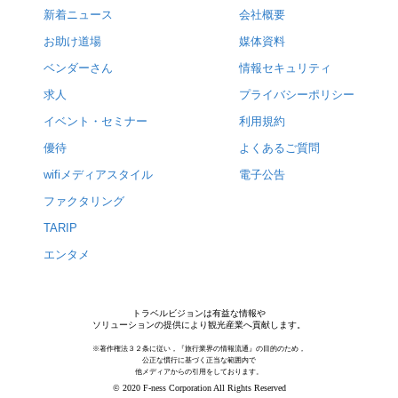
新着ニュース
会社概要
お助け道場
媒体資料
ベンダーさん
情報セキュリティ
求人
プライバシーポリシー
イベント・セミナー
利用規約
優待
よくあるご質問
wifiメディアスタイル
電子公告
ファクタリング
TARIP
エンタメ
トラベルビジョンは有益な情報や
ソリューションの提供により観光産業へ貢献します。
※著作権法３２条に従い，『旅行業界の情報流通』の目的のため，
公正な慣行に基づく正当な範囲内で
他メディアからの引用をしております。
© 2020 F-ness Corporation All Rights Reserved