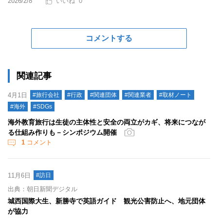
2026/2/8
0
コメントする
関連記事
4月1日
#旅行会社
#行政
#関連団体
#関連業者
#取材ノート
#海外
#SDGs
海外教育旅行は生徒の主体性と安全の両立がカギ、将来につなが
る仕組み作りも－シンポジウム開催
1
コメント
11月6日
#訪日
出典：朝日新聞デジタル
城西国際大生、新勝寺で英語ガイド 観光公害防止へ、地元団体
が協力