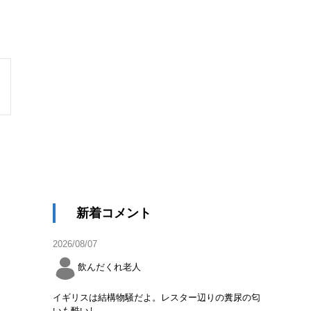
新着コメント
2026/08/07
飲んだくれ老人
イギリスは結構物騒だよ。レスター辺りの糞尿の匂
いも酷いし。