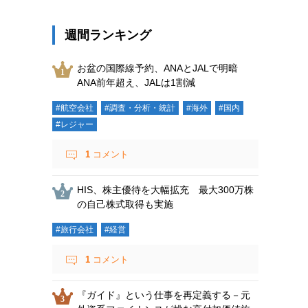
週間ランキング
お盆の国際線予約、ANAとJALで明暗
ANA前年超え、JALは1割減
#航空会社
#調査・分析・統計
#海外
#国内
#レジャー
1
コメント
HIS、株主優待を大幅拡充 最大300万株
の自己株式取得も実施
#旅行会社
#経営
1
コメント
『ガイド』という仕事を再定義する－元