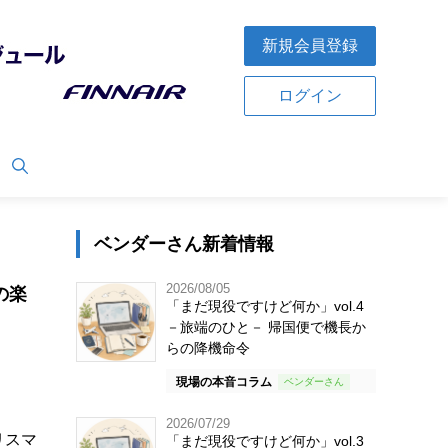
新規会員登録
ログイン
ベンダーさん新着情報
2026/08/05
の楽
「まだ現役ですけど何か」vol.4
－旅端のひと－ 帰国便で機長か
らの降機命令
現場の本音コラム
2026/07/29
リスマ
「まだ現役ですけど何か」vol.3