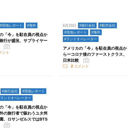
#現地レポート
#海外
6月23日
#旅行会社
#航空会社
#現地レポート
#海外
の「今」を駐在員の視点か
#ランドオペレーター
旅行が盛況、サプライヤー
アメリカの「今」を駐在員の視点か
メント
らーコロナ後のファーストクラス、
日米比較
2
コメント
#旅行会社
#現地レポート
#ランドオペレーター
の「今」を駐在員の視点か
外の旅行者で賑わうユタ州
園、ロサンゼルスではBTS