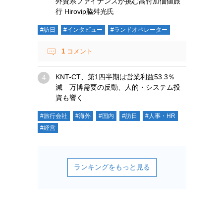
外資系ファイナンスが挑む高付加価値旅
行 Hirovip脇舛光氏
#訪日
#インタビュー
#ランドオペレーター
1
コメント
KNT-CT、第1四半期は営業利益53.3％
減 万博需要の反動、人的・システム投
資も響く
#旅行会社
#海外
#国内
#訪日
#人事・HR
#経営