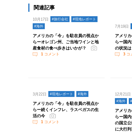
関連記事
10月17日
#旅行会社
#現地レポート
#海外
7月19日
アメリカの「今」を駐在員の視点か
アメリカ
らーオレゴン州、ご当地ワインと地
らー国内
産食材の食べ歩きはいかが？
の状況は
1
コメント
3
コ
3月22日
#現地レポート
#海外
12月21日
#海外
アメリカの「今」を駐在員の視点か
らー続くインフレ、ラスベガスの生
アメリカ
活の今
らー国内
1
コメント
の国立公
に大行列