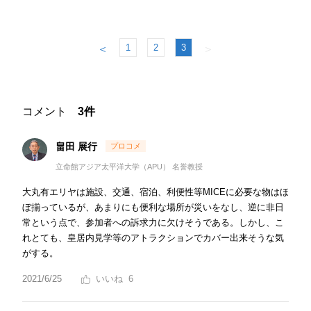
1
2
3
＜
＞
コメント
3件
畠田 展行
立命館アジア太平洋大学（APU） 名誉教授
大丸有エリヤは施設、交通、宿泊、利便性等MICEに必要な物はほ
ぼ揃っているが、あまりにも便利な場所が災いをなし、逆に非日
常という点で、参加者への訴求力に欠けそうである。しかし、こ
れとても、皇居内見学等のアトラクションでカバー出来そうな気
がする。
2021/6/25
6