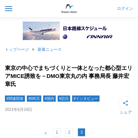
ログイン
トップページ
新着ニュース
東京の中心でまちづくりと一体となった都心型エリ
アMICE誘致を－DMO東京丸の内 事務局長 藤井宏
章氏
#関連団体
#MICE
#国内
#訪日
#インタビュー
2021年6月24日
シェア
1
2
3
＜
＞