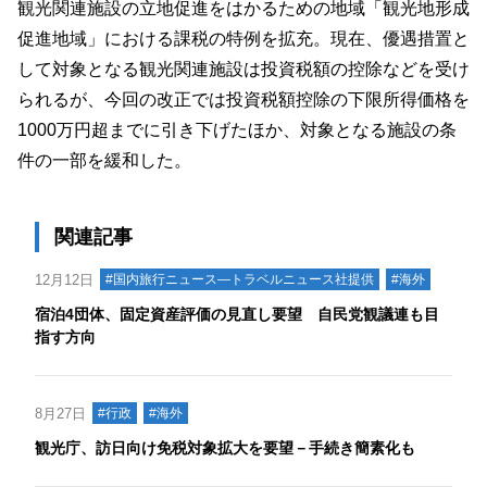
観光関連施設の立地促進をはかるための地域「観光地形成
促進地域」における課税の特例を拡充。現在、優遇措置と
して対象となる観光関連施設は投資税額の控除などを受け
られるが、今回の改正では投資税額控除の下限所得価格を
1000万円超までに引き下げたほか、対象となる施設の条
件の一部を緩和した。
関連記事
12月12日
#国内旅行ニュース―トラベルニュース社提供
#海外
宿泊4団体、固定資産評価の見直し要望 自民党観議連も目
指す方向
8月27日
#行政
#海外
観光庁、訪日向け免税対象拡大を要望－手続き簡素化も