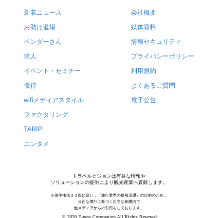
新着ニュース
会社概要
お助け道場
媒体資料
ベンダーさん
情報セキュリティ
求人
プライバシーポリシー
イベント・セミナー
利用規約
優待
よくあるご質問
wifiメディアスタイル
電子公告
ファクタリング
TARIP
エンタメ
トラベルビジョンは有益な情報や
ソリューションの提供により観光産業へ貢献します。
※著作権法３２条に従い，『旅行業界の情報流通』の目的のため，
公正な慣行に基づく正当な範囲内で
他メディアからの引用をしております。
© 2020 F-ness Corporation All Rights Reserved