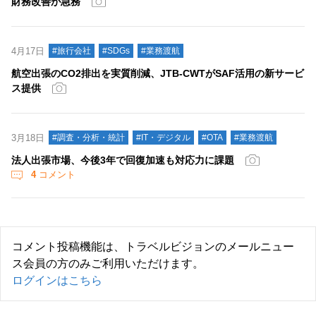
財務改善が急務
4月17日
#旅行会社
#SDGs
#業務渡航
航空出張のCO2排出を実質削減、JTB-CWTがSAF活用の新サービ
ス提供
3月18日
#調査・分析・統計
#IT・デジタル
#OTA
#業務渡航
法人出張市場、今後3年で回復加速も対応力に課題
4
コメント
コメント投稿機能は、トラベルビジョンのメールニュー
ス会員の方のみご利用いただけます。
ログインはこちら