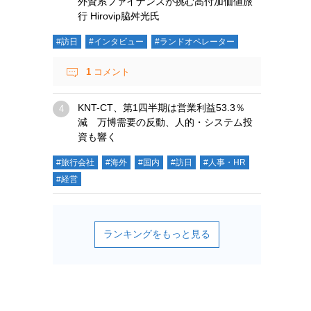
外資系ファイナンスが挑む高付加価値旅
行 Hirovip脇舛光氏
#訪日
#インタビュー
#ランドオペレーター
1
コメント
KNT-CT、第1四半期は営業利益53.3％
減 万博需要の反動、人的・システム投
資も響く
#旅行会社
#海外
#国内
#訪日
#人事・HR
#経営