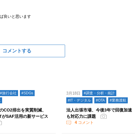
ば良いと思います
コメントする
#旅行会社
#SDGs
3月18日
#調査・分析・統計
航
#IT・デジタル
#OTA
#業務渡航
のCO2排出を実質削減、
法人出張市場、今後3年で回復加速
WTがSAF活用の新サービス
も対応力に課題
4
コメント