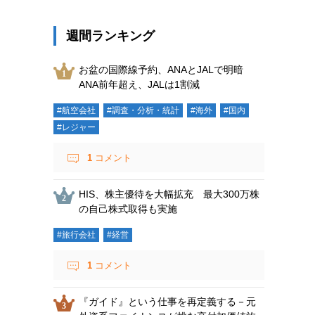
週間ランキング
お盆の国際線予約、ANAとJALで明暗
ANA前年超え、JALは1割減
#航空会社
#調査・分析・統計
#海外
#国内
#レジャー
1
コメント
HIS、株主優待を大幅拡充 最大300万株
の自己株式取得も実施
#旅行会社
#経営
1
コメント
『ガイド』という仕事を再定義する－元