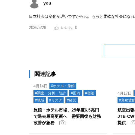
you
日本社会は変化が遅いですからね。もっと柔軟な社会になれ
2026/5/28
0
関連記事
4月14日
#ホテル・旅館
#調査・分析・統計
#国内
#宿泊
4月17日
#地域
#リスク
#経営
#業務渡
旅館・ホテル市場、25年度6.5兆円
航空出張
で過去最高更新へ 需要回復も財務
JTB-C
改善が急務
提供