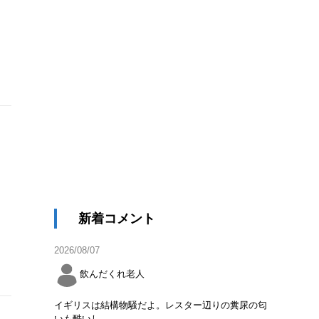
新着コメント
2026/08/07
飲んだくれ老人
イギリスは結構物騒だよ。レスター辺りの糞尿の匂
いも酷いし。