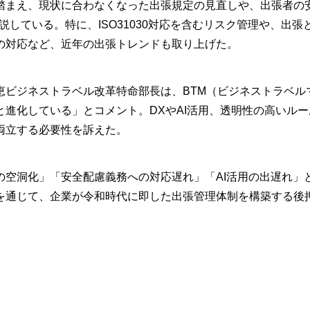
まえ、現状に合わなくなった出張規定の見直しや、出張者の
説している。特に、ISO31030対応を含むリスク管理や、出張
の対応など、近年の出張トレンドも取り上げた。
ビジネストラベル改革特命部長は、BTM（ビジネストラベル
進化している」とコメント。DXやAI活用、透明性の高いルー
両立する必要性を訴えた。
空洞化」「安全配慮義務への対応遅れ」「AI活用の出遅れ」
を通じて、企業が令和時代に即した出張管理体制を構築する後