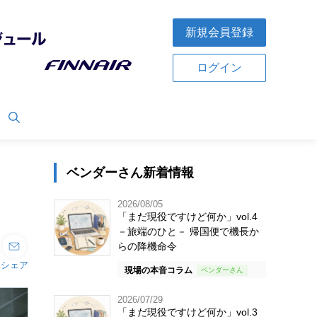
新規会員登録
ログイン
ベンダーさん新着情報
2026/08/05
「まだ現役ですけど何か」vol.4
－旅端のひと－ 帰国便で機長か
らの降機命令
シェア
現場の本音コラム
2026/07/29
「まだ現役ですけど何か」vol.3