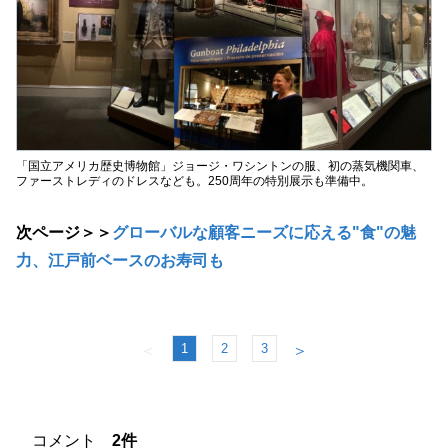
「国立アメリカ歴史博物館」ジョージ・ワシントンの服、初の蒸気機関車、
ファーストレディのドレスなども。250周年の特別展示も準備中。
次ページ＞＞
グローバルな顧客ニーズに応える"食"の魅
力、江戸前ベースのお寿司も
1
2
3
＜
＞
コメント
2件