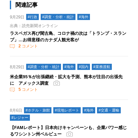
関連記事
9月29日
#行政
#調査・分析・統計
#海外
出典：読売新聞オンライン
ラスベガス再び閑古鳥、コロナ禍の次は「トランプ・スラン
プ」…お得意様のカナダ人観光客が
2
コメント
8月29日
#調査・分析・統計
#海外
#国内
#業務渡航
米企業95％が出張継続・拡大を予測、熊本が注目の出張先
に アメックス調査
5
コメント
8月6日
#ホテル・旅館
#現地レポート
#海外
#交通・運輸
#レジャー
【FAMレポート】日本向けキャンペーンも、企業パワー感じ
るワシントン州ベルビュー