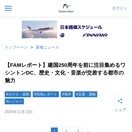
ログイン
トップページ
新着ニュース
【FAMレポート】建国250周年を前に注目集めるワ
シントンDC、歴史・文化・音楽が交差する都市の
魅力
#ホテル・旅館
#現地レポート
#海外
#交通・運輸
#レジャー
シェア
2025年11月13日
1
2
3
＜
＞