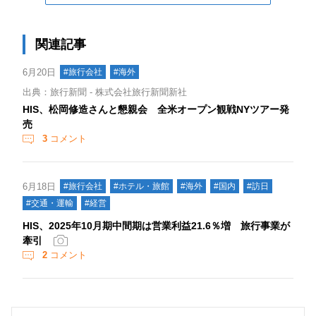
関連記事
6月20日
#旅行会社
#海外
出典：旅行新聞 - 株式会社旅行新聞新社
HIS、松岡修造さんと懇親会 全米オープン観戦NYツアー発
売
3
コメント
6月18日
#旅行会社
#ホテル・旅館
#海外
#国内
#訪日
#交通・運輸
#経営
HIS、2025年10月期中間期は営業利益21.6％増 旅行事業が
牽引
2
コメント