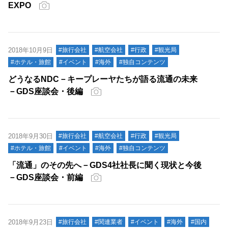
EXPO
2018年10月9日
#旅行会社
#航空会社
#行政
#観光局
#ホテル・旅館
#イベント
#海外
#独自コンテンツ
どうなるNDC－キープレーヤたちが語る流通の未来
－GDS座談会・後編
2018年9月30日
#旅行会社
#航空会社
#行政
#観光局
#ホテル・旅館
#イベント
#海外
#独自コンテンツ
「流通」のその先へ－GDS4社社長に聞く現状と今後
－GDS座談会・前編
2018年9月23日
#旅行会社
#関連業者
#イベント
#海外
#国内