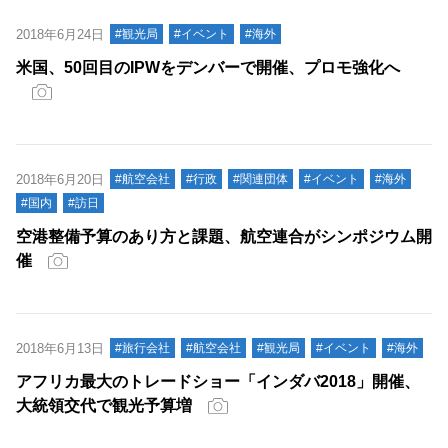
2018年6月24日
#観光局
#イベント
#海外
米国、50回目のIPWをデンバーで開催、プロモ強化へ
2018年6月20日
#航空会社
#行政
#関連団体
#イベント
#海外
#国内
#訪日
空港整備予算のあり方と課題、航空連合がシンポジウム開
催
2018年6月13日
#旅行会社
#航空会社
#観光局
#イベント
#海外
アフリカ最大のトレードショー「インダバ2018」開催、
大統領交代で観光予算増