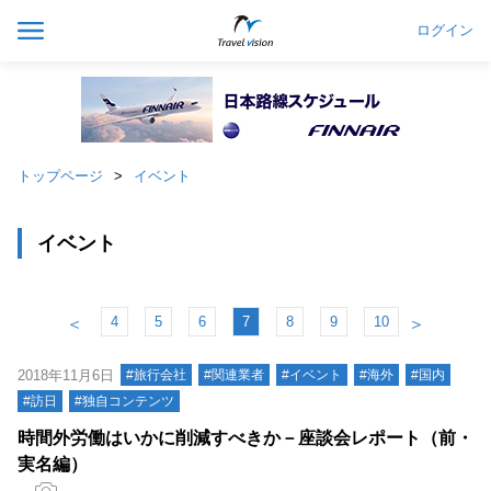
ログイン
トップページ
イベント
イベント
4
5
6
7
8
9
10
＜
＞
2018年11月6日
#旅行会社
#関連業者
#イベント
#海外
#国内
#訪日
#独自コンテンツ
時間外労働はいかに削減すべきか－座談会レポート（前・
実名編）