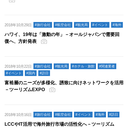
2018年10月29日
#旅行会社
#航空会社
#観光局
#イベント
#海外
ハワイ、19年は「激動の年」－オールジャパンで需要回
復へ、方針発表
2018年10月22日
#旅行会社
#観光局
#ホテル・旅館
#関連業者
#イベント
#国内
#訪日
富裕層のニーズが多様化、誘致に向けネットワークを活用
－ツーリズムEXPO
2018年10月16日
#旅行会社
#航空会社
#イベント
#海外
#訪日
LCCやIT活用で海外旅行市場の活性化へ－ツーリズム