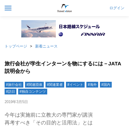
ログイン
トップページ
新着ニュース
旅行会社が学生インターンを物にするには－JATA
説明会から
#旅行会社
#関連団体
#関連業者
#イベント
#海外
#国内
#訪日
#独自コンテンツ
2019年3月5日
今年は実施前に立教大の専門家が講演
再考すべき「その目的と活用法」とは