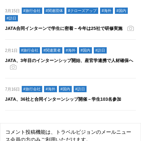
3月15日
#旅行会社
#関連団体
#クローズアップ
#海外
#国内
#訪日
JATA合同インターンで学生に密着－今年は25社で研修実施
2月1日
#旅行会社
#関連業者
#海外
#国内
#訪日
JATA、3年目のインターンシップ開始、産官学連携で人材確保へ
7月16日
#旅行会社
#海外
#国内
#訪日
JATA、36社と合同インターンシップ開催－学生103名参加
コメント投稿機能は、トラベルビジョンのメールニュー
ス会員の方のみご利用いただけます。