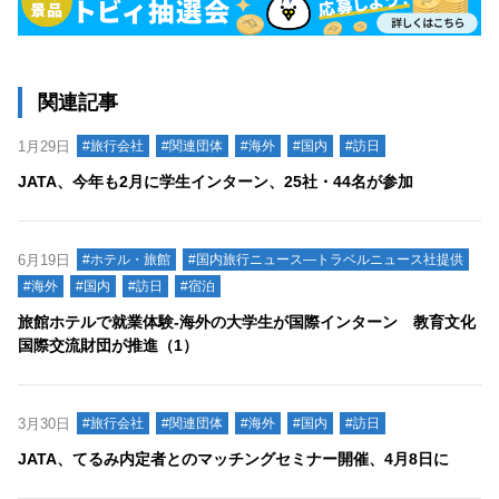
関連記事
1月29日
#旅行会社
#関連団体
#海外
#国内
#訪日
JATA、今年も2月に学生インターン、25社・44名が参加
6月19日
#ホテル・旅館
#国内旅行ニュース―トラベルニュース社提供
#海外
#国内
#訪日
#宿泊
旅館ホテルで就業体験-海外の大学生が国際インターン 教育文化
国際交流財団が推進（1）
3月30日
#旅行会社
#関連団体
#海外
#国内
#訪日
JATA、てるみ内定者とのマッチングセミナー開催、4月8日に