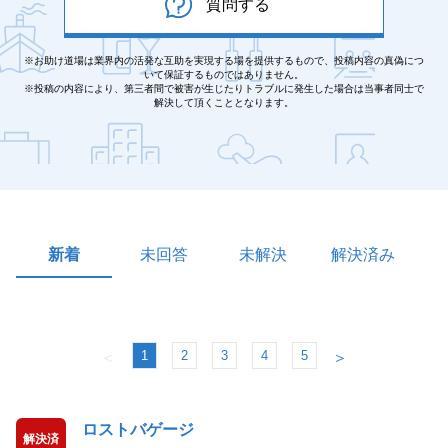
質問する
※お助け道場は業界内の活発な互助を実現する場を提供するもので、投稿内容の真偽につ
いて保証するものではありません。
※投稿の内容により、第三者間で被害が生じたりトラブルに発生した場合は当事者同士で
解決して頂くこととなります。
新着
未回答
未解決
解決済み
1
2
3
4
5
＜
＞
ロストバゲージ
解決済