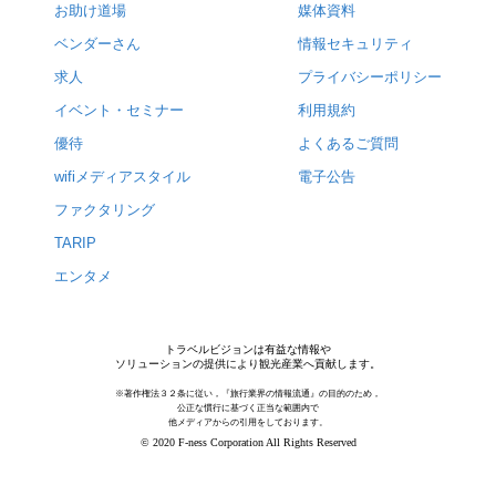
お助け道場
媒体資料
ベンダーさん
情報セキュリティ
求人
プライバシーポリシー
イベント・セミナー
利用規約
優待
よくあるご質問
wifiメディアスタイル
電子公告
ファクタリング
TARIP
エンタメ
トラベルビジョンは有益な情報や
ソリューションの提供により観光産業へ貢献します。
※著作権法３２条に従い，『旅行業界の情報流通』の目的のため，
公正な慣行に基づく正当な範囲内で
他メディアからの引用をしております。
© 2020 F-ness Corporation All Rights Reserved