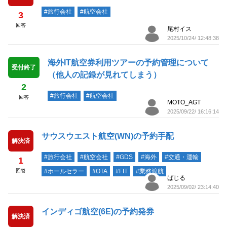
#旅行会社
#航空会社
3
回答
尾村イス
2025/10/24/ 12:48:38
海外IT航空券利用ツアーの予約管理について
受付終了
（他人の記録が見れてしまう）
2
#旅行会社
#航空会社
回答
MOTO_AGT
2025/09/22/ 16:16:14
サウスウエスト航空(WN)の予約手配
解決済
#旅行会社
#航空会社
#GDS
#海外
#交通・運輸
1
回答
#ホールセラー
#OTA
#FIT
#業務渡航
ばじる
2025/09/02/ 23:14:40
インディゴ航空(6E)の予約発券
解決済