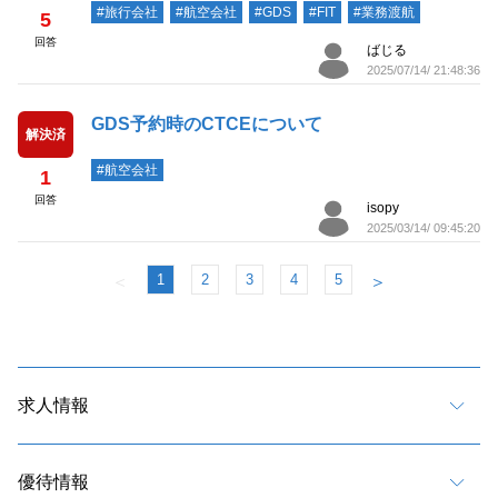
#旅行会社
#航空会社
#GDS
#FIT
#業務渡航
5
回答
ばじる
2025/07/14/ 21:48:36
GDS予約時のCTCEについて
解決済
#航空会社
1
回答
isopy
2025/03/14/ 09:45:20
1
2
3
4
5
＜
＞
求人情報
優待情報