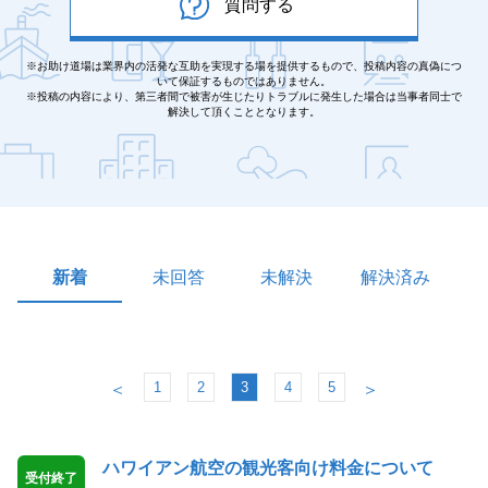
質問する
※お助け道場は業界内の活発な互助を実現する場を提供するもので、投稿内容の真偽につ
いて保証するものではありません。
※投稿の内容により、第三者間で被害が生じたりトラブルに発生した場合は当事者同士で
解決して頂くこととなります。
新着
未回答
未解決
解決済み
1
2
3
4
5
＜
＞
ハワイアン航空の観光客向け料金について
受付終了