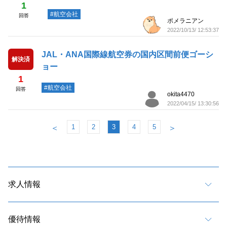
1
#航空会社
回答
ポメラニアン
2022/10/13/ 12:53:37
JAL・ANA国際線航空券の国内区間前便ゴーシ
解決済
ョー
1
#航空会社
回答
okita4470
2022/04/15/ 13:30:56
1
2
3
4
5
＜
＞
求人情報
優待情報