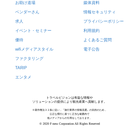
お助け道場
媒体資料
ベンダーさん
情報セキュリティ
求人
プライバシーポリシー
イベント・セミナー
利用規約
優待
よくあるご質問
wifiメディアスタイル
電子公告
ファクタリング
TARIP
エンタメ
トラベルビジョンは有益な情報や
ソリューションの提供により観光産業へ貢献します。
※著作権法３２条に従い，『旅行業界の情報流通』の目的のため，
公正な慣行に基づく正当な範囲内で
他メディアからの引用をしております。
© 2020 F-ness Corporation All Rights Reserved