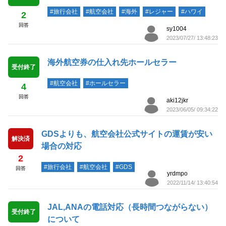
#旅行会社
#航空会社
#海外
#レジャー
#ハワイ
2
回答
sy1004
2023/07/27/ 13:48:23
海外航空券の仕入れ先ホールセラー
受付終了
#航空会社
#ホールセラー
4
回答
aki12jkr
2023/06/05/ 09:34:22
GDSよりも、航空会社公式サイトの運賃が安い
解決済
場合の対応
2
#旅行会社
#航空会社
#GDS
回答
yrdmpo
2022/11/14/ 13:40:54
JAL,ANAの電話対応（長時間つながらない）
受付終了
について