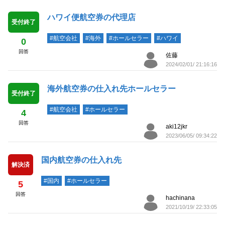
ハワイ便航空券の代理店
受付終了
#航空会社
#海外
#ホールセラー
#ハワイ
0
回答
佐藤
2024/02/01/ 21:16:16
海外航空券の仕入れ先ホールセラー
受付終了
#航空会社
#ホールセラー
4
回答
aki12jkr
2023/06/05/ 09:34:22
国内航空券の仕入れ先
解決済
#国内
#ホールセラー
5
回答
hachinana
2021/10/19/ 22:33:05