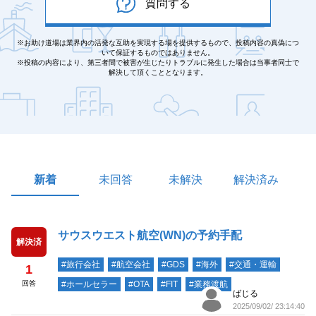
質問する
※お助け道場は業界内の活発な互助を実現する場を提供するもので、投稿内容の真偽につ
いて保証するものではありません。
※投稿の内容により、第三者間で被害が生じたりトラブルに発生した場合は当事者同士で
解決して頂くこととなります。
新着
未回答
未解決
解決済み
サウスウエスト航空(WN)の予約手配
解決済
#旅行会社
#航空会社
#GDS
#海外
#交通・運輸
1
回答
#ホールセラー
#OTA
#FIT
#業務渡航
ばじる
2025/09/02/ 23:14:40