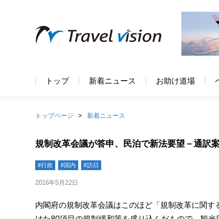
トップ
新着ニュース
お助け道場
トップページ
新着ニュース
規制改革会議が答申、民泊で新法要望－通訳
#行政
#国内
#訪日
2016年5月22日
内閣府の規制改革会議はこのほど「規制改革に関す
けた80項目の規制緩和策を盛り込んだもので、観