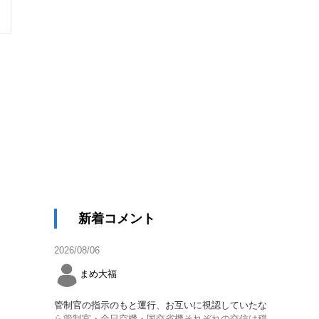
新着コメント
2026/08/06
まめ大福
管制官の指示のもと運行、お互いに視認していたな
ら管制官・全日空機・国交省機それぞれの交信は穏