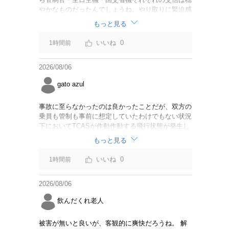
やかなものだったんでしょうね。やり取りに緊迫感
がなかったのならば今回の判断は正しいと思いま
もっと見る
す。
0
1時間前
2026/08/06
gato azul
事故に至らなかったのは良かったことだが、双方の
乗員も管制も事前に想定していたわけでもない状況
下においてTCASが作動作動する飛行状態が発生し
たことは事実。CABは身内可愛やでこのままうやむ
もっと見る
やにするつもりだろうか？
0
1時間前
2026/08/06
飲んだくれ老人
被害が無いと良いが、客観的に爽快だろうね。 解