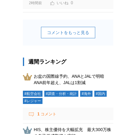
0
2時間前
コメントをもっと見る
週間ランキング
お盆の国際線予約、ANAとJALで明暗
ANA前年超え、JALは1割減
#航空会社
#調査・分析・統計
#海外
#国内
#レジャー
1
コメント
HIS、株主優待を大幅拡充 最大300万株