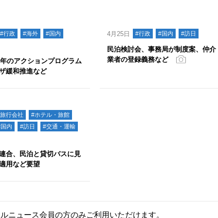
#行政
#海外
#国内
4月25日
#行政
#国内
#訪日
民泊検討会、事務局が制度案、仲介
業者の登録義務など
6年のアクションプログラム
ザ緩和推進など
#旅行会社
#ホテル・旅館
#国内
#訪日
#交通・運輸
連合、民泊と貸切バスに見
適用など要望
ールニュース会員の方のみご利用いただけます。