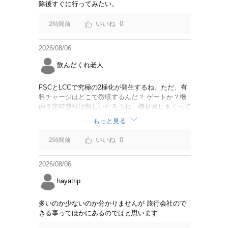
除後すぐに行ってみたい。
0
2時間前
2026/08/06
飲んだくれ老人
FSCとLCCで究極の2極化が発生するね。ただ、有
料チャージはどこで徴収するんだ？ ゲートか？機
内？定時運行は難しいだろうね。機材回しまくって
るからジェットスター豪州路線は全便遅延するんじ
もっと見る
ゃないか。
0
2時間前
2026/08/06
hayatrip
多いのか少ないのか分かりませんが 旅行会社ので
きる事ってほかにあるのではと思います