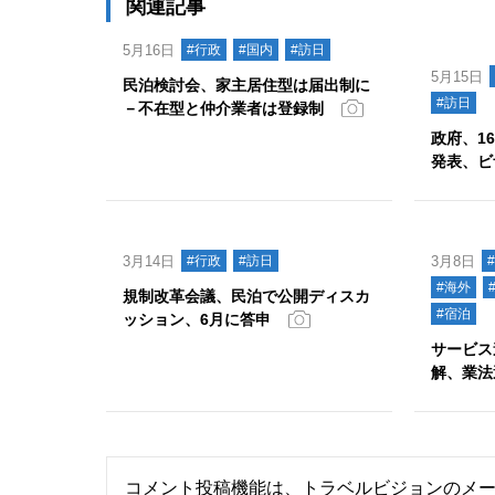
関連記事
5月16日
#行政
#国内
#訪日
5月15日
民泊検討会、家主居住型は届出制に
#訪日
－不在型と仲介業者は登録制
政府、1
発表、ビ
3月14日
#行政
#訪日
3月8日
#海外
規制改革会議、民泊で公開ディスカ
#宿泊
ッション、6月に答申
サービス
解、業法
コメント投稿機能は、トラベルビジョンのメ