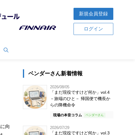
新規会員登録
ログイン
ベンダーさん新着情報
2026/08/05
「まだ現役ですけど何か」vol.4
－旅端のひと－ 帰国便で機長か
らの降機命令
現場の本音コラム
化に向
2026/07/29
「まだ現役ですけど何か」vol.3
は、