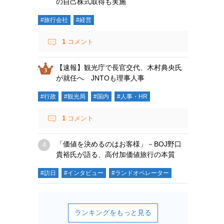
の自己株式取得も実施
#旅行会社
#経営
1
コメント
【速報】観光庁で長官交代、木村典央氏
が就任へ JNTOも理事人事
#行政
#観光局
#国内
#人事・HR
1
コメント
「価値を決めるのはお客様」－BOJ野口
貴裕氏が語る、高付加価値旅行の本質
#訪日
#インタビュー
#ランドオペレーター