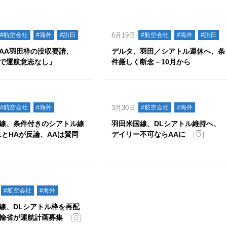
#航空会社
#海外
#訪日
6月19日
#航空会社
#海外
#訪日
AA羽田枠の没収要請、
デルタ、羽田／シアトル運休へ、条
で運航意志なし」
件厳しく断念－10月から
#航空会社
#海外
3月30日
#航空会社
#海外
線、条件付きのシアトル線
羽田米国線、DLシアトル維持へ、
LとHAが反論、AAは賛同
デイリー不可ならAAに
#航空会社
#海外
線、DLシアトル枠を再配
輸省が運航計画募集