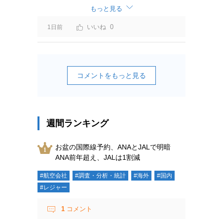
ーチャージ＝利益」と判断されますよ。
もっと見る
0
1日前
コメントをもっと見る
週間ランキング
お盆の国際線予約、ANAとJALで明暗
ANA前年超え、JALは1割減
#航空会社
#調査・分析・統計
#海外
#国内
#レジャー
1
コメント