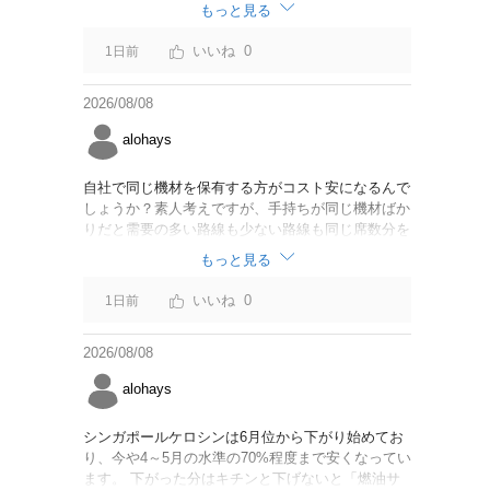
なければいいですが。
もっと見る
0
1日前
2026/08/08
alohays
自社で同じ機材を保有する方がコスト安になるんで
しょうか？素人考えですが、手持ちが同じ機材ばか
りだと需要の多い路線も少ない路線も同じ席数分を
供給することになるので、需要が多い路線には大型
もっと見る
機材を当て、少ない路線には小型機材を当てるな
ど、席数を調整するにはリース契約の方が対応しや
0
1日前
すいと思いました。
2026/08/08
alohays
シンガポールケロシンは6月位から下がり始めてお
り、今や4～5月の水準の70%程度まで安くなってい
ます。 下がった分はキチンと下げないと「燃油サ