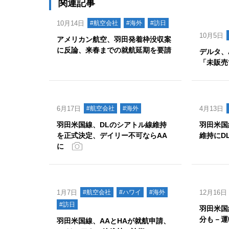
関連記事
10月14日
#航空会社
#海外
#訪日
10月5日
アメリカン航空、羽田発着枠没収案
に反論、来春までの就航延期を要請
デルタ、
「未販売
6月17日
#航空会社
#海外
4月13日
羽田米国線、DLのシアトル線維持
羽田米国
を正式決定、デイリー不可ならAA
維持にD
に
1月7日
#航空会社
#ハワイ
#海外
12月16日
#訪日
羽田米国
分も－運
羽田米国線、AAとHAが就航申請、