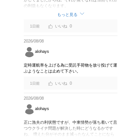
の利益もなくなります。
もっと見る
0
1日前
2026/08/08
alohays
定時運航率を上げる為に受託手荷物を放り投げて運
ぶようなことは止めて下さい。
0
1日前
2026/08/08
alohays
正に漁夫の利状態ですが、中東情勢が落ち着いて且
つウクライナ問題が解決した時にどうなるかです
ね。 増えた分がそのまま減ったなんてことになら