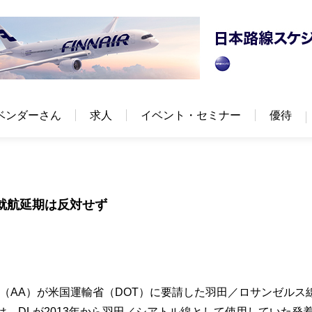
ベンダーさん
求人
イベント・セミナー
優待
就航延期は反対せず
（AA）が米国運輸省（DOT）に要請した羽田／ロサンゼルス
は、DLが2013年から羽田／シアトル線として使用していた発