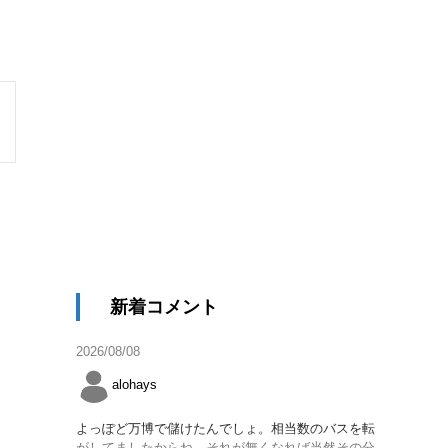
新着コメント
2026/08/08
alohays
よっぽど万博で儲けたんでしょ。相当数のバスを転
がしてましたからね。それが無くなれば当然その分