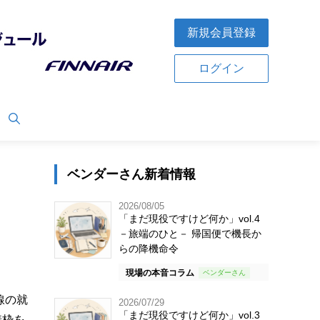
新規会員登録
ログイン
ベンダーさん新着情報
2026/08/05
「まだ現役ですけど何か」vol.4
－旅端のひと－ 帰国便で機長か
らの降機命令
現場の本音コラム
線の就
2026/07/29
「まだ現役ですけど何か」vol.3
着枠を