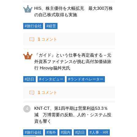
HIS、株主優待を大幅拡充 最大300万株
の自己株式取得も実施
#旅行会社
#経営
1
コメント
『ガイド』という仕事を再定義する－元
外資系ファイナンスが挑む高付加価値旅
行 Hirovip脇舛光氏
#訪日
#インタビュー
#ランドオペレーター
1
コメント
KNT-CT、第1四半期は営業利益53.3％
減 万博需要の反動、人的・システム投
資も響く
#旅行会社
#海外
#国内
#訪日
#人事・HR