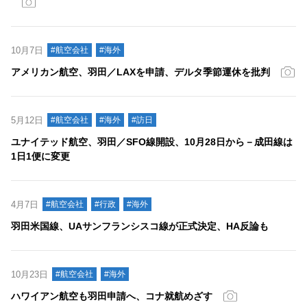
10月7日
#航空会社
#海外
アメリカン航空、羽田／LAXを申請、デルタ季節運休を批判
5月12日
#航空会社
#海外
#訪日
ユナイテッド航空、羽田／SFO線開設、10月28日から－成田線は
1日1便に変更
4月7日
#航空会社
#行政
#海外
羽田米国線、UAサンフランシスコ線が正式決定、HA反論も
10月23日
#航空会社
#海外
ハワイアン航空も羽田申請へ、コナ就航めざす