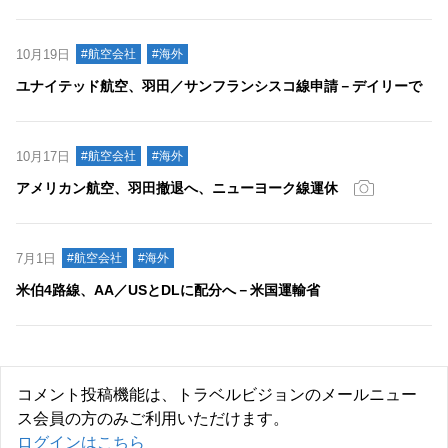
10月19日
#航空会社
#海外
ユナイテッド航空、羽田／サンフランシスコ線申請－デイリーで
10月17日
#航空会社
#海外
アメリカン航空、羽田撤退へ、ニューヨーク線運休
7月1日
#航空会社
#海外
米伯4路線、AA／USとDLに配分へ－米国運輸省
コメント投稿機能は、トラベルビジョンのメールニュー
ス会員の方のみご利用いただけます。
ログインはこちら