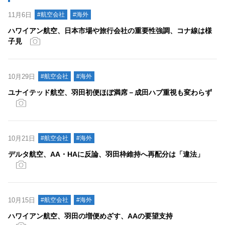
11月6日
#航空会社
#海外
ハワイアン航空、日本市場や旅行会社の重要性強調、コナ線は様
子見
10月29日
#航空会社
#海外
ユナイテッド航空、羽田初便ほぼ満席－成田ハブ重視も変わらず
10月21日
#航空会社
#海外
デルタ航空、AA・HAに反論、羽田枠維持へ再配分は「違法」
10月15日
#航空会社
#海外
ハワイアン航空、羽田の増便めざす、AAの要望支持