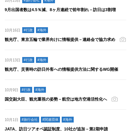
10月23日
#旅行会社
#海外
9月出国者数は4.5％減、8ヶ月連続で前年割れ－訪日は3割増
10月16日
#行政
#海外
観光庁、東京五輪で業界向けに情報提供－連絡会で協力求め
10月13日
#行政
#海外
観光庁、災害時の訪日外客への情報提供方法に関するWG開催
10月9日
#行政
#海外
国交副大臣、観光重視の姿勢－航空は地方空港活性化へ
10月1日
#旅行会社
#関連団体
#海外
JATA、訪日ツアオペ認証制度、10社が追加－第2期申請