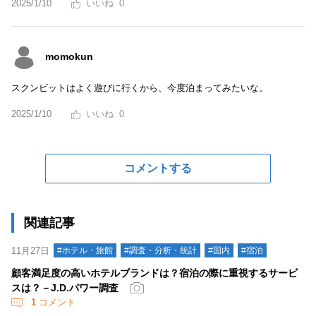
2025/1/10
0
momokun
スクンビットはよく遊びに行くから、今度泊まってみたいな。
2025/1/10
0
コメントする
関連記事
11月27日
#ホテル・旅館
#調査・分析・統計
#国内
#宿泊
顧客満足度の高いホテルブランドは？宿泊の際に重視するサービ
スは？－J.D.パワー調査
1
コメント