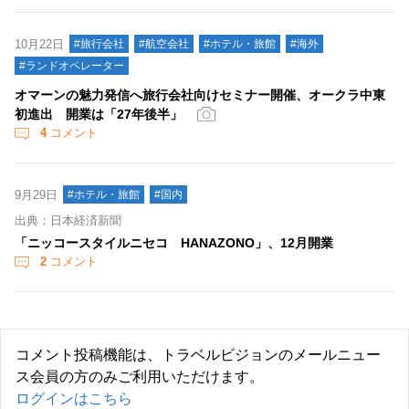
10月22日
#旅行会社
#航空会社
#ホテル・旅館
#海外
#ランドオペレーター
オマーンの魅力発信へ旅行会社向けセミナー開催、オークラ中東
初進出 開業は「27年後半」
4
コメント
9月29日
#ホテル・旅館
#国内
出典：日本経済新聞
「ニッコースタイルニセコ HANAZONO」、12月開業
2
コメント
コメント投稿機能は、トラベルビジョンのメールニュー
ス会員の方のみご利用いただけます。
ログインはこちら