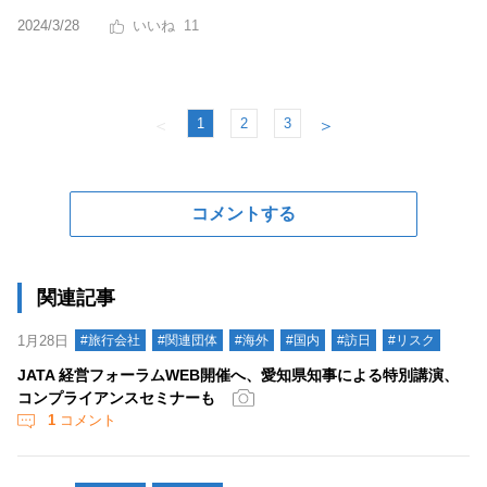
2024/3/28
11
1
2
3
＜
＞
コメントする
関連記事
1月28日
#旅行会社
#関連団体
#海外
#国内
#訪日
#リスク
JATA 経営フォーラムWEB開催へ、愛知県知事による特別講演、
コンプライアンスセミナーも
1
コメント