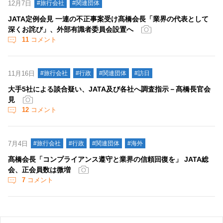
12月7日
#旅行会社
#関連団体
JATA定例会見 一連の不正事案受け髙橋会長「業界の代表として
深くお詫び」、外部有識者委員会設置へ
11
コメント
11月16日
#旅行会社
#行政
#関連団体
#訪日
大手5社による談合疑い、JATA及び各社へ調査指示－髙橋長官会
見
12
コメント
7月4日
#旅行会社
#行政
#関連団体
#海外
髙橋会長「コンプライアンス遵守と業界の信頼回復を」 JATA総
会、正会員数は微増
7
コメント