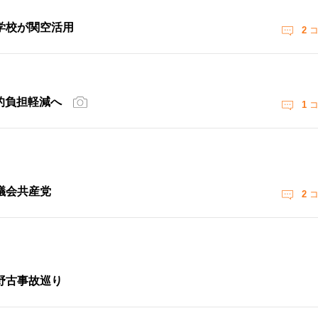
学校が関空活用
2
コ
的負担軽減へ
1
コ
議会共産党
2
コ
野古事故巡り