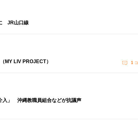
 JR山口線
 LIV PROJECT）
1
コ
介入」 沖縄教職員組合などが抗議声