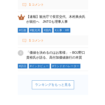
1
コメント
【速報】観光庁で長官交代、木村典央氏
が就任へ JNTOも理事人事
#行政
#観光局
#国内
#人事・HR
1
コメント
「価値を決めるのはお客様」－BOJ野口
貴裕氏が語る、高付加価値旅行の本質
#訪日
#インタビュー
#ランドオペレーター