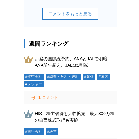
コメントをもっと見る
週間ランキング
お盆の国際線予約、ANAとJALで明暗
ANA前年超え、JALは1割減
#航空会社
#調査・分析・統計
#海外
#国内
#レジャー
1
コメント
HIS、株主優待を大幅拡充 最大300万株
の自己株式取得も実施
#旅行会社
#経営