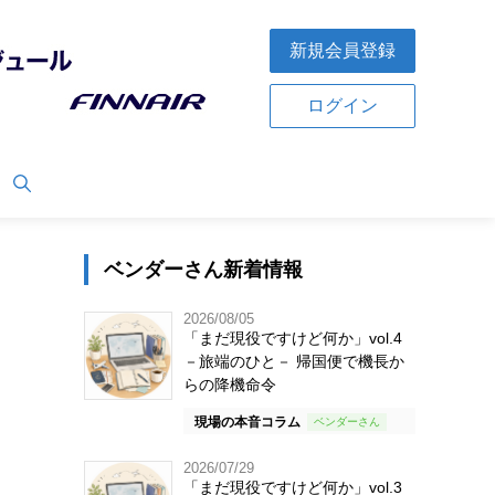
新規会員登録
ログイン
ベンダーさん新着情報
2026/08/05
「まだ現役ですけど何か」vol.4
－旅端のひと－ 帰国便で機長か
らの降機命令
現場の本音コラム
2026/07/29
「まだ現役ですけど何か」vol.3