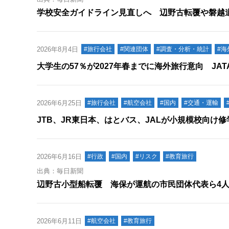
学校安全ガイドライン見直しへ 辺野古転覆や磐越
2026年8月4日
#旅行会社
#関連団体
#調査・分析・統計
#海
大学生の57％が2027年春までに海外旅行意向 JA
2026年6月25日
#旅行会社
#航空会社
#国内
#交通・運輸
JTB、JR東日本、はとバス、JALが小規模校向け
2026年6月16日
#行政
#国内
#リスク
#教育旅行
出典：毎日新聞
辺野古小型船転覆 海保が運航の市民団体代表ら4
2026年6月11日
#航空会社
#教育旅行