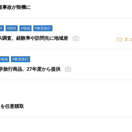
道事故が契機に
外
#国内
#地域
#教育旅行
TA調査、経験率や訪問先に地域差
2
コ
#地域
#教育旅行
修学旅行商品、27年度から提供
人を任意聴取