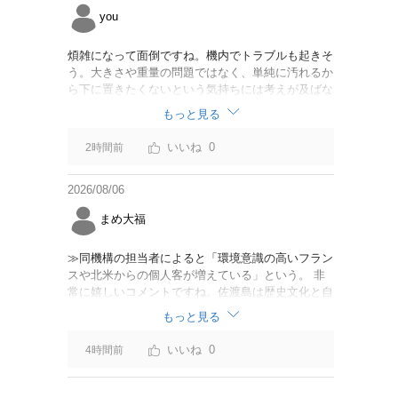
you
煩雑になって面倒ですね。機内でトラブルも起きそ
う。大きさや重量の問題ではなく、単純に汚れるか
ら下に置きたくないという気持ちには考えが及ばな
かったのでしょうかね。いっそ、荷物棚を撤去した
もっと見る
座席を作って、座席指定も荷物も含んだプランとす
べて無しで格安プランで分けてもらった方がシンプ
0
2時間前
ルで分かりやすいかも。どんどん料金が細分化され
て面倒です。
2026/08/06
まめ大福
≫同機構の担当者によると「環境意識の高いフラン
スや北米からの個人客が増えている」という。 非
常に嬉しいコメントですね。佐渡島は歴史文化と自
然が相まっての土地となっているので、個人的には
もっと見る
環境意識の低い人は来ないでほしいです。「金がと
れるんじゃないか」と勝手に穴掘ったりしそうな国
0
4時間前
の人は来ないでほしいですね。