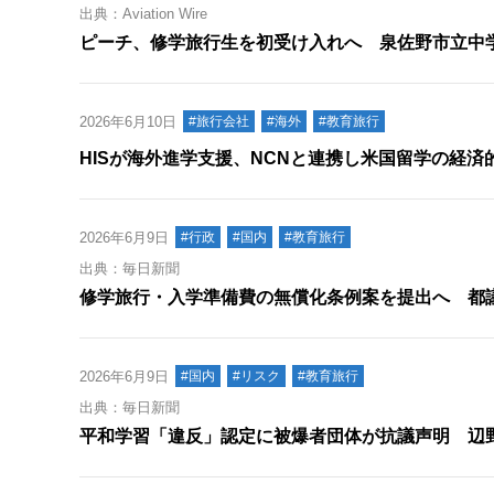
出典：Aviation Wire
ピーチ、修学旅行生を初受け入れへ 泉佐野市立中
2026年6月10日
#旅行会社
#海外
#教育旅行
HISが海外進学支援、NCNと連携し米国留学の経済
2026年6月9日
#行政
#国内
#教育旅行
出典：毎日新聞
修学旅行・入学準備費の無償化条例案を提出へ 都
2026年6月9日
#国内
#リスク
#教育旅行
出典：毎日新聞
平和学習「違反」認定に被爆者団体が抗議声明 辺