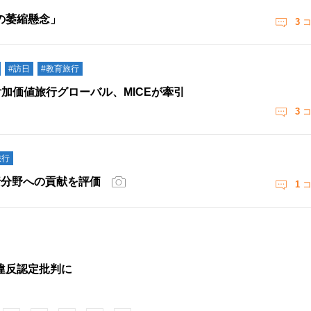
の萎縮懸念」
3
コ
#訪日
#教育旅行
付加価値旅行グローバル、MICEが牽引
3
コ
旅行
行分野への貢献を評価
1
コ
違反認定批判に