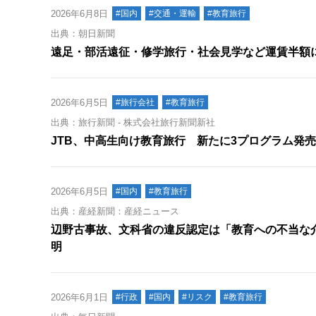
2026年6月8日
#国内
#交通・運輸
#教育旅行
出典：朝日新聞
遠足・部活遠征・修学旅行・社会見学など運賃半額に
2026年6月5日
#旅行会社
#教育旅行
出典：旅行新聞 - 株式会社旅行新聞新社
JTB、中高生向け教育旅行 新たに3プログラム発売（MY
2026年6月5日
#国内
#教育旅行
出典：産経新聞：産経ニュース
辺野古事故、文科省の違反認定は「教育への不当な
明
2026年6月1日
#行政
#国内
#リスク
#教育旅行