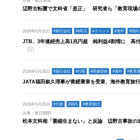
出典：毎日新聞
辺野古転覆で文科省「是正」 研究者ら「教育現場
2026年5月31日
#旅行会社
#MICE
#イベント
#海外
#国内
JTB、3年連続売上高1兆円超 純利益4割増に 高
2026年5月26日
#旅行会社
#行政
#関連団体
#海外
#教育
JATA福田叙久理事が黄綬褒章を受章、海外教育旅
2026年5月26日
#行政
#国内
#教育旅行
出典：毎日新聞
松本文科相「萎縮生まない」と反論 辺野古事故の