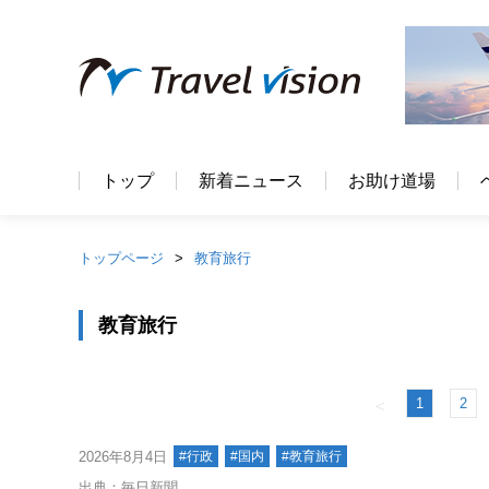
トップ
新着ニュース
お助け道場
トップページ
教育旅行
教育旅行
1
2
＜
2026年8月4日
#行政
#国内
#教育旅行
出典：毎日新聞