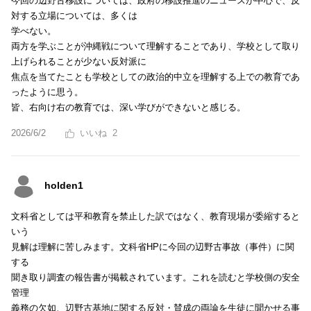
今回の辺野古移設については、政府の移設推進のニュースが中心で、反
対する立場については、多くは
学べない。
両方を学ぶことが沖縄戦について理解することであり、学校として取り
上げられることが少ない反対派に
焦点を当てたことも学校としての政治的中立を理解する上での教育であ
ったように思う。
皆、右向け右の教育では、深い学びができないと感じる。
2026/6/2
2
holden1
文科省としては平和教育を禁止した訳ではなく、教育現場が委縮すると
いう
見解は理解に苦しみます。文科省HPに今回の辺野古事故（事件）に関
する
聞き取り調査の報告書が掲載されています。これを読むと学校側の安全
管理
義務の欠如、辺野古基地に関する反対・賛成の両論を生徒に聞かせる事