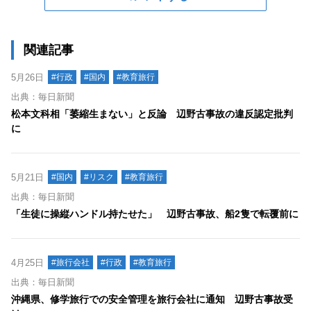
関連記事
5月26日
#行政
#国内
#教育旅行
出典：毎日新聞
松本文科相「萎縮生まない」と反論 辺野古事故の違反認定批判
に
5月21日
#国内
#リスク
#教育旅行
出典：毎日新聞
「生徒に操縦ハンドル持たせた」 辺野古事故、船2隻で転覆前に
4月25日
#旅行会社
#行政
#教育旅行
出典：毎日新聞
沖縄県、修学旅行での安全管理を旅行会社に通知 辺野古事故受