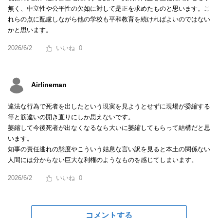
無く、中立性や公平性の欠如に対して是正を求めたものと思います。こ
れらの点に配慮しながら他の学校も平和教育を続ければよいのではない
かと思います。
2026/6/2
0
Airlineman
違法な行為で死者を出したという現実を見ようとせずに現場が委縮する
等と筋違いの開き直りにしか思えないです。
萎縮して今後死者が出なくなるなら大いに萎縮してもらって結構だと思
います。
知事の責任逃れの態度やこういう姑息な言い訳を見ると本土の関係ない
人間には分からない巨大な利権のようなものを感じてしまいます。
2026/6/2
0
コメントする