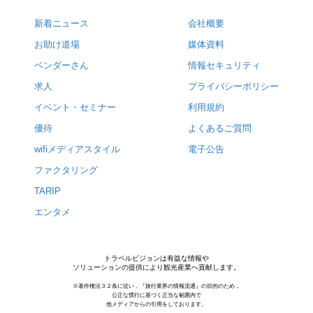
新着ニュース
会社概要
お助け道場
媒体資料
ベンダーさん
情報セキュリティ
求人
プライバシーポリシー
イベント・セミナー
利用規約
優待
よくあるご質問
wifiメディアスタイル
電子公告
ファクタリング
TARIP
エンタメ
トラベルビジョンは有益な情報や
ソリューションの提供により観光産業へ貢献します。
※著作権法３２条に従い，『旅行業界の情報流通』の目的のため，
公正な慣行に基づく正当な範囲内で
他メディアからの引用をしております。