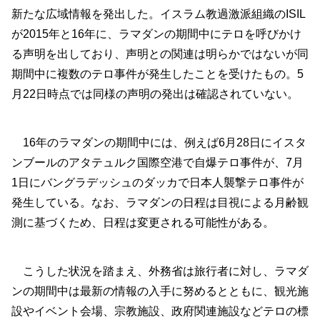
新たな広域情報を発出した。イスラム教過激派組織のISIL
が2015年と16年に、ラマダンの期間中にテロを呼びかけ
る声明を出しており、声明との関連は明らかではないが同
期間中に複数のテロ事件が発生したことを受けたもの。5
月22日時点では同様の声明の発出は確認されていない。
16年のラマダンの期間中には、例えば6月28日にイスタ
ンブールのアタテュルク国際空港で自爆テロ事件が、7月
1日にバングラデッシュのダッカで日本人襲撃テロ事件が
発生している。なお、ラマダンの日程は目視による月齢観
測に基づくため、日程は変更される可能性がある。
こうした状況を踏まえ、外務省は旅行者に対し、ラマダ
ンの期間中は最新の情報の入手に努めるとともに、観光施
設やイベント会場、宗教施設、政府関連施設などテロの標