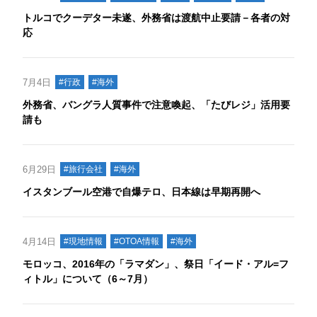
トルコでクーデター未遂、外務省は渡航中止要請－各者の対
応
7月4日
#行政
#海外
外務省、バングラ人質事件で注意喚起、「たびレジ」活用要
請も
6月29日
#旅行会社
#海外
イスタンブール空港で自爆テロ、日本線は早期再開へ
4月14日
#現地情報
#OTOA情報
#海外
モロッコ、2016年の「ラマダン」、祭日「イード・アル=フ
ィトル」について（6～7月）